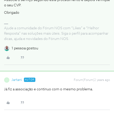
Associe o serviço seguindo este procedimento e depois verifique
o seu CVP.
Obrigado
Ajude a comunidade do Fórum NOS com “Likes” e “Melhor
Resposta” nas soluções mais úteis. Siga o perfil para acompanhar
dicas, ajuda e novidades do Fórum NOS.
1 pessoa gostou
Jartani
AUTOR
Forum|Forum|2 years ago
J
Já fiz a associação e continuo com o mesmo problema.