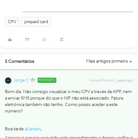
CPV
prepaid card
Mais antigos primeiro
5 Comentários
Jorge C
RESPOSTA
Forum|Forum|2 years ago
Bom dia. Não consigo visualizar o meu CPV a través da APP, nem
a enviar SMS porque diz que o NIF não está associado. Fatura
eletrónica também não tenho. Como posso aceder a este
número?
Boa tarde
@Jartani
,