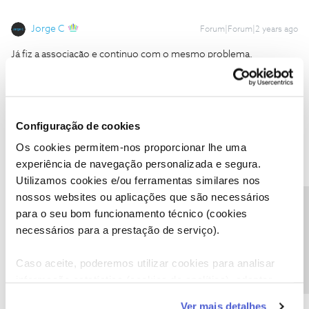
Jorge C
Forum|Forum|2 years ago
Já fiz a associação e continuo com o mesmo problema.
Caso seja a titular do contrato e tenha a associação devidamente
feita pode ver o CVP.
Configuração de cookies
Obrigado
Os cookies permitem-nos proporcionar lhe uma
experiência de navegação personalizada e segura.
Ajude a comunidade do Fórum NOS com “Likes” e “Melhor
Utilizamos cookies e/ou ferramentas similares nos
Resposta” nas soluções mais úteis. Siga o perfil para acompanhar
nossos websites ou aplicações que são necessários
dicas, ajuda e novidades do Fórum NOS.
Precisa de ajuda?
para o seu bom funcionamento técnico (cookies
necessários para a prestação de serviço).
Caso aceite, poderemos utilizar cookies para analisar
informação estatística (cookies de analítica), adaptar
Jartani
AUTOR
Forum|Forum|2 years ago
J
este serviço às suas preferências e apresentar-lhe
Ver mais detalhes