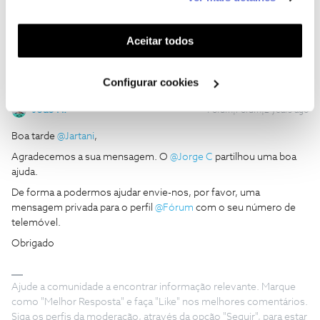
Quando tento associar telemóvel, o código que enviam via SMS
funcionalidades (cookies de personalização e
da com invalido
funcionalidade) e adaptar anúncios aos seus interesses
(cookies de publicidade personalizada). Pode gerir a
Aceitar todos
utilização dos cookies clicando em "
Configurar
Cookies
".
Configurar cookies
João H.
Forum|Forum|2 years ago
Boa tarde
@Jartani
,
Agradecemos a sua mensagem. O
@Jorge C
partilhou uma boa
ajuda.
De forma a podermos ajudar envie-nos, por favor, uma
mensagem privada para o perfil
@Fórum
com o seu número de
telemóvel.
Obrigado
Ajude a comunidade a encontrar informação relevante. Marque
como "Melhor Resposta" e faça "Like" nos melhores comentários.
Siga os perfis da moderação, através da opção "Seguir", para estar