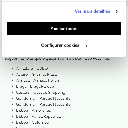
informação estatística (cookies de analítica), adaptar
sobre isto referem sempre que “todas” tem de aceitar
este serviço às suas preferências e apresentar-lhe
Ver mais detalhes
funcionalidades (cookies de personalização e
funcionalidade) e adaptar anúncios aos seus interesses
(cookies de publicidade personalizada). Pode gerir a
Aceitar todos
utilização dos cookies clicando em "
Configurar
Mário P.
RESPOSTA
Forum|Forum|10 months ago
Cookies
".
Configurar cookies
@PedroAkura
, bom dia.
Seguem as lojas que o ajudam com o sistema de Retomas:
Amadora – UBBO
Aveiro – Glicínias Plaza
Almada – Almada Fórum
Braga – Braga Parque
Cascais – Cascais Shopping
Gondomar – Parque Nascente
Gondomar – Parque Nascente
Lisboa – Amoreiras
Lisboa – Av. da República
Lisboa – Colombo