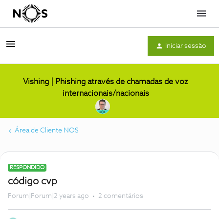
Menu
Iniciar sessão
Vishing | Phishing através de chamadas de voz
internacionais/nacionais
Área de Cliente NOS
RESPONDIDO
código cvp
Forum|Forum|2 years ago
2 comentários