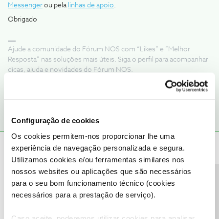
Messenger
ou pela
linhas de apoio
.
Obrigado
Ajude a comunidade do Fórum NOS com “Likes” e “Melhor
Resposta” nas soluções mais úteis. Siga o perfil para acompanhar
dicas, ajuda e novidades do Fórum NOS.
2 pessoas gostaram
J
Configuração de cookies
Os cookies permitem-nos proporcionar lhe uma
João H.
Forum|Forum|2 years ago
experiência de navegação personalizada e segura.
Utilizamos cookies e/ou ferramentas similares nos
Boa tarde,
nossos websites ou aplicações que são necessários
Agradecemos a sua mensagem
@Jay Machado
,
Precisa de ajuda?
para o seu bom funcionamento técnico (cookies
O
@Jorge C
partilhou uma boa ajuda sobre este tema.
necessários para a prestação de serviço).
Pode ainda consultar o código através da fatura de serviços, caso
o número esteja associado a uma fatura de serviços.
Caso aceite, poderemos utilizar cookies para analisar