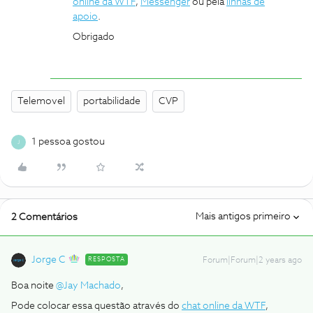
online da WTF
,
Messenger
ou pela
linhas de
apoio
.
Obrigado
Telemovel
portabilidade
CVP
1 pessoa gostou
J
Mais antigos primeiro
2 Comentários
Jorge C
RESPOSTA
Forum|Forum|2 years ago
Boa noite
@Jay Machado
,
Pode colocar essa questão através do
chat online da WTF
,