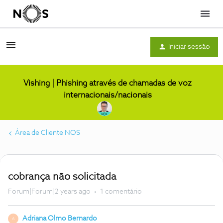
Menu
Iniciar sessão
Vishing | Phishing através de chamadas de voz
internacionais/nacionais
Área de Cliente NOS
cobrança não solicitada
Forum|Forum|2 years ago
1 comentário
Adriana Olmo Bernardo
A