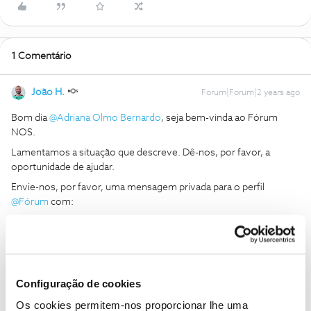
1 Comentário
João H.
Forum|Forum|2 years ago
Bom dia
@Adriana Olmo Bernardo
, seja bem-vinda ao Fórum
NOS.
Lamentamos a situação que descreve. Dê-nos, por favor, a
oportunidade de ajudar.
Envie-nos, por favor, uma mensagem privada para o perfil
@Fórum
com:
O seu número de cliente NOS;
Número de contribuinte associado ao contrato.
Obrigado
Configuração de cookies
Os cookies permitem-nos proporcionar lhe uma
Ajude a comunidade a encontrar informação relevante. Marque