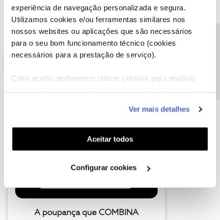
experiência de navegação personalizada e segura.
como "Melhor Resposta" e faça "Like" nos melhores comentários.
Siga os perfis da moderação, através da opção "Seguir", para estar
Utilizamos cookies e/ou ferramentas similares nos
sempre a par das ultimas novidades.
nossos websites ou aplicações que são necessários
Precisa de ajuda?
para o seu bom funcionamento técnico (cookies
necessários para a prestação de serviço).
Caso aceite, poderemos utilizar cookies para analisar
informação estatística (cookies de analítica), adaptar
este serviço às suas preferências e apresentar-lhe
Ver mais detalhes
funcionalidades (cookies de personalização e
funcionalidade) e adaptar anúncios aos seus interesses
(cookies de publicidade personalizada). Pode gerir a
Aceitar todos
utilização dos cookies clicando em "
Configurar
Cookies
".
Configurar cookies
A poupança que COMBINA