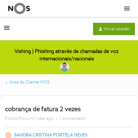
Menu
Iniciar sessão
Vishing | Phishing através de chamadas de voz
internacionais/nacionais
Área de Cliente NOS
cobrança de fatura 2 vezes
Forum|Forum|1 year ago
1 comentário
SANDRA CRISTINA PORTELA NEVES
S