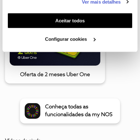
A poupança que COMBINA
Ver mais detalhes
funcionalidades (cookies de personalização e
funcionalidade) e adaptar anúncios aos seus interesses
(cookies de publicidade personalizada). Pode gerir a
Aceitar todos
utilização dos cookies clicando em "
Configurar
Cookies
".
Configurar cookies
Oferta de 2 meses Uber One
Conheça todas as
funcionalidades da my NOS