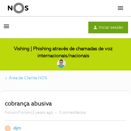
Menu
Iniciar sessão
Vishing | Phishing através de chamadas de voz
internacionais/nacionais
Área de Cliente NOS
cobrança abusiva
Forum|Forum|3 years ago
3 comentários
dijm
D