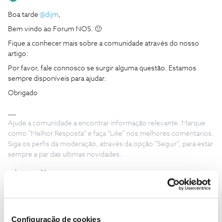
Boa tarde
@dijm
,
Bem vindo ao Forum NOS. 🙂
Fique a conhecer mais sobre a comunidade através do nosso
artigo:
Por favor, fale connosco se surgir alguma questão. Estamos
sempre disponíveis para ajudar.
Obrigado
Ajude a comunidade a encontrar informação relevante. Marque
como "Melhor Resposta" e faça "Like" nos melhores comentários.
Siga os perfis da moderação, através da opção "Seguir", para estar
sempre a par das ultimas novidades.
Utilizador123456
Forum|Forum|3 years ago
U
Configuração de cookies