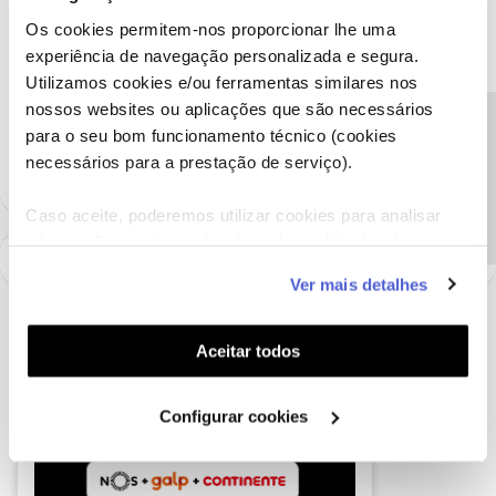
Bom dia,
Os cookies permitem-nos proporcionar lhe uma
@dijm
Por enquanto não foi mau!
experiência de navegação personalizada e segura.
Utilizamos cookies e/ou ferramentas similares nos
nossos websites ou aplicações que são necessários
ROR00000000044710347 @EuSó reclamei de novo para saber se
Precisa de ajuda?
para o seu bom funcionamento técnico (cookies
a provedoria me explica a dualidade de critérios.
necessários para a prestação de serviço).
Caso aceite, poderemos utilizar cookies para analisar
informação estatística (cookies de analítica), adaptar
este serviço às suas preferências e apresentar-lhe
Ver mais detalhes
funcionalidades (cookies de personalização e
funcionalidade) e adaptar anúncios aos seus interesses
(cookies de publicidade personalizada). Pode gerir a
Aceitar todos
utilização dos cookies clicando em "
Configurar
Cookies
".
Configurar cookies