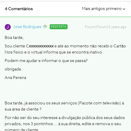
Mais antigos primeiro
4 Comentários
Jose Rodrigues
RESPOSTA
Forum|Forum|3 years ago
Boa tarde,
Sou cliente C
xxxxxxxxxxxx
e até ao momento não recebi o Cartão
Nos fisico e o virtual informa que se encontra inativo .
Podem me ajudar e informar o que se passa?
obrigada
Ana Pereira
Boa tarde, já associou os seus serviços (Pacote com televisão) à
sua área de cliente ?
Por não ser do seu interesse a divulgação pública dos seus dados
privados, nos 3 pontinhos … à sua direita, edite e remova o seu
número de cliente.