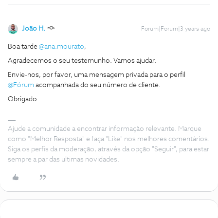
João H.
Forum|Forum|3 years ago
Boa tarde
@ana.mourato
,
Agradecemos o seu testemunho. Vamos ajudar.
Envie-nos, por favor, uma mensagem privada para o perfil
@Fórum
acompanhada do seu número de cliente.
Obrigado
Ajude a comunidade a encontrar informação relevante. Marque
como "Melhor Resposta" e faça "Like" nos melhores comentários.
Siga os perfis da moderação, através da opção "Seguir", para estar
sempre a par das ultimas novidades.