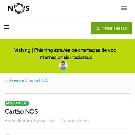
Menu
Iniciar sessão
Vishing | Phishing através de chamadas de voz
internacionais/nacionais
Área de Cliente NOS
RESPONDIDO
Cartão NOS
Forum|Forum|3 years ago
4 comentários