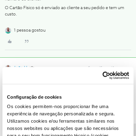
O Cartão Físico só é enviado ao cliente a seu pedido e tem um
custo.
1 pessoa gostou
João H.
Forum|Forum|3 years ago
Boa tarde
@ana.mourato
,
Agradecemos a sua mensagem. O
@Jose Rodrigues
prestou uma
boa ajuda.
Configuração de cookies
Dados pessoais foram ocultos do seu comentário, para sua
Os cookies permitem-nos proporcionar lhe uma
proteção e dos mesmos.
experiência de navegação personalizada e segura.
O cartão NOS é ativo até 3 dias após a instalação do serviço,
Utilizamos cookies e/ou ferramentas similares nos
ficando disponível no seu perfil de
Área de Cliente
. Confirme-nos,
nossos websites ou aplicações que são necessários
por favor, se este prazo foi ultrapassado.
para o seu bom funcionamento técnico (cookies