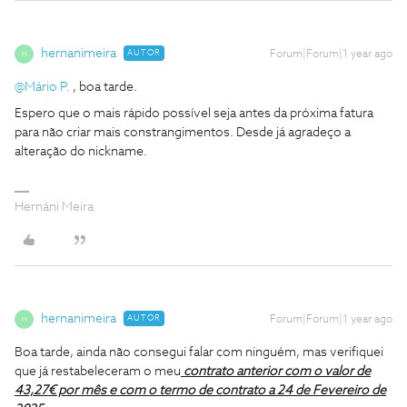
hernanimeira
AUTOR
Forum|Forum|1 year ago
H
@Mário P.
, boa tarde.
Espero que o mais rápido possível seja antes da próxima fatura
para não criar mais constrangimentos. Desde já agradeço a
alteração do nickname.
Hernâni Meira
hernanimeira
AUTOR
Forum|Forum|1 year ago
H
Boa tarde, ainda não consegui falar com ninguém, mas verifiquei
que já restabeleceram o meu
contrato anterior com o valor de
43,27€ por mês e com o termo de contrato a 24 de Fevereiro de