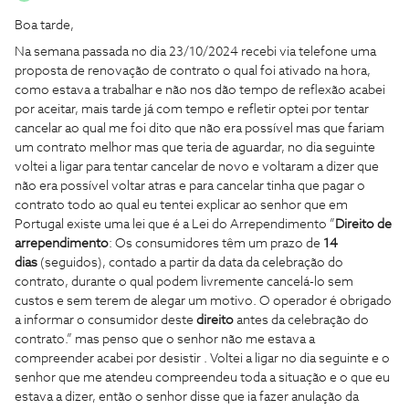
Boa tarde,
Na semana passada no dia 23/10/2024 recebi via telefone uma
proposta de renovação de contrato o qual foi ativado na hora,
como estava a trabalhar e não nos dão tempo de reflexão acabei
por aceitar, mais tarde já com tempo e refletir optei por tentar
cancelar ao qual me foi dito que não era possível mas que fariam
um contrato melhor mas que teria de aguardar, no dia seguinte
voltei a ligar para tentar cancelar de novo e voltaram a dizer que
não era possível voltar atras e para cancelar tinha que pagar o
contrato todo ao qual eu tentei explicar ao senhor que em
Portugal existe uma lei que é a Lei do Arrependimento ”
Direito de
arrependimento
: Os consumidores têm um prazo de
14
dias
(seguidos), contado a partir da data da celebração do
contrato, durante o qual podem livremente cancelá-lo sem
custos e sem terem de alegar um motivo. O operador é obrigado
a informar o consumidor deste
direito
antes da celebração do
contrato.” mas penso que o senhor não me estava a
compreender acabei por desistir . Voltei a ligar no dia seguinte e o
senhor que me atendeu compreendeu toda a situação e o que eu
estava a dizer, então o senhor disse que ia fazer anulação da