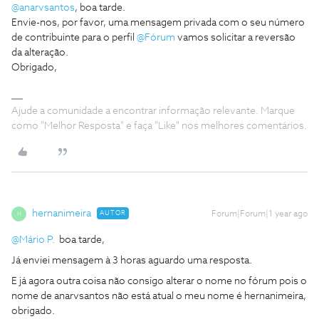
@anarvsantos
, boa tarde.
Envie-nos, por favor, uma mensagem privada com o seu número
de contribuinte para o perfil
@Fórum
vamos solicitar a reversão
da alteração.
Obrigado,
Ajude a comunidade a encontrar informação relevante. Marque
como "Melhor Resposta" e faça "Like" nos melhores comentários.
hernanimeira
AUTOR
Forum|Forum|1 year ago
H
@Mário P.
boa tarde,
Já enviei mensagem à 3 horas aguardo uma resposta.
E já agora outra coisa não consigo alterar o nome no fórum pois o
nome de anarvsantos não está atual o meu nome é hernanimeira,
obrigado.