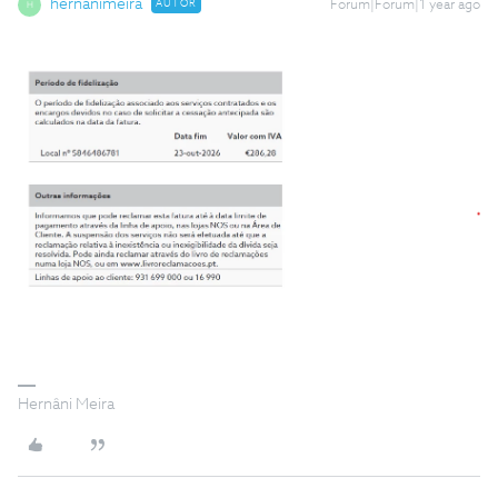
hernanimeira
AUTOR
Forum|Forum|1 year ago
H
Hernâni Meira