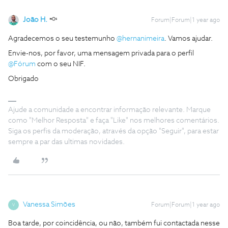
João H.
Forum|Forum|1 year ago
Agradecemos o seu testemunho
@hernanimeira
. Vamos ajudar.
Envie-nos, por favor, uma mensagem privada para o perfil
@Fórum
com o seu NIF.
Obrigado
Ajude a comunidade a encontrar informação relevante. Marque
como "Melhor Resposta" e faça "Like" nos melhores comentários.
Siga os perfis da moderação, através da opção "Seguir", para estar
sempre a par das ultimas novidades.
Vanessa Simões
Forum|Forum|1 year ago
V
Boa tarde, por coincidência, ou não, também fui contactada nesse