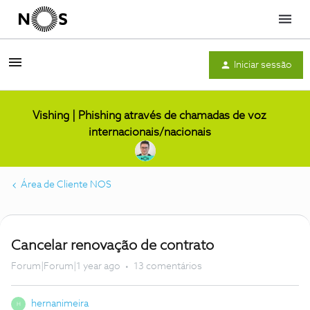
Menu
Iniciar sessão
Vishing | Phishing através de chamadas de voz
internacionais/nacionais
Área de Cliente NOS
Cancelar renovação de contrato
Forum|Forum|1 year ago
13 comentários
hernanimeira
H