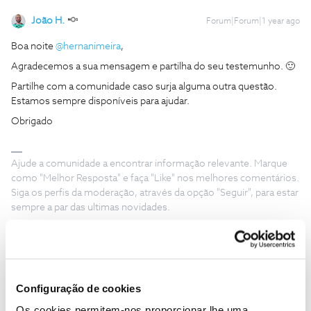
João H.
Forum|Forum|1 year ago
Boa noite
@hernanimeira
,
Agradecemos a sua mensagem e partilha do seu testemunho. 🙂
Partilhe com a comunidade caso surja alguma outra questão.
Estamos sempre disponíveis para ajudar.
Obrigado
Ajude a comunidade a encontrar informação relevante. Marque
como "Melhor Resposta" e faça "Like" nos melhores comentários.
Siga os perfis da moderação, através da opção "Seguir", para estar
sempre a par das ultimas novidades.
Configuração de cookies
hernanimeira
AUTOR
Forum|Forum|1 year ago
H
Os cookies permitem-nos proporcionar lhe uma