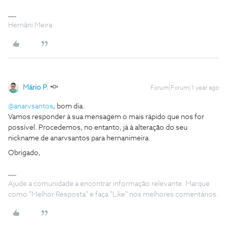
Hernâni Meira
Mário P.
Forum|Forum|1 year ago
@anarvsantos
, bom dia.
Vamos responder à sua mensagem o mais rápido que nos for
possível. Procedemos, no entanto, já à alteração do seu
nickname de anarvsantos para hernanimeira.
Obrigado,
Ajude a comunidade a encontrar informação relevante. Marque
como "Melhor Resposta" e faça "Like" nos melhores comentários.