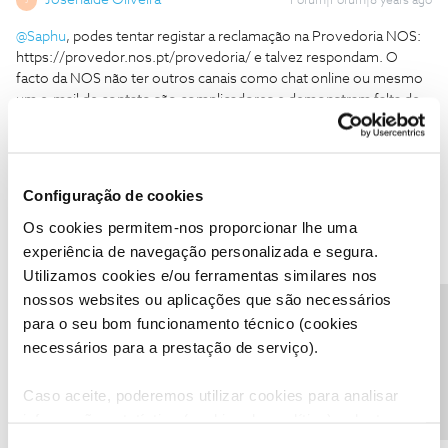
Josenalde Oliveira
Forum|Forum|8 years ago
J
@Saphu
, podes tentar registar a reclamação na Provedoria NOS:
https://provedor.nos.pt/provedoria/ e talvez respondam. O
facto da NOS não ter outros canais como chat online ou mesmo
um e-mail de contato são complicadores e demonstram falta de
atenção para com o que deveria ser o principal para uma empresa:
o cliente. A única forma de conversar com alguém da NOS ser
por telefone, e do estrangeiro com todo o custo da ligação para o
cliente, é totalmente incoerente e absurdo. Com certeza perderá
Configuração de cookies
muitos clientes.
Os cookies permitem-nos proporcionar lhe uma
experiência de navegação personalizada e segura.
1 pessoa gostou
P
Utilizamos cookies e/ou ferramentas similares nos
nossos websites ou aplicações que são necessários
Precisa de ajuda?
para o seu bom funcionamento técnico (cookies
necessários para a prestação de serviço).
Pois
Forum|Forum|8 years ago
P
Caso aceite, poderemos utilizar cookies para analisar
Saphu,
informação estatística (cookies de analítica), adaptar
este serviço às suas preferências e apresentar-lhe