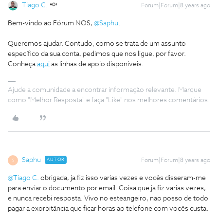
Tiago C.
Forum|Forum|8 years ago
Bem-vindo ao Fórum NOS,
@Saphu
.
Queremos ajudar. Contudo, como se trata de um assunto
específico da sua conta, pedimos que nos ligue, por favor.
Conheça
aqui
as linhas de apoio disponíveis.
Ajude a comunidade a encontrar informação relevante. Marque
como "Melhor Resposta" e faça "Like" nos melhores comentários.
Saphu
AUTOR
Forum|Forum|8 years ago
S
@Tiago C.
obrigada, ja fiz isso varias vezes e vocês disseram-me
para enviar o documento por email. Coisa que ja fiz varias vezes,
e nunca recebi resposta. Vivo no esteangeiro, nao posso de todo
pagar a exorbitância que ficar horas ao telefone com vocês custa.