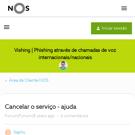
Menu
Iniciar sessão
Vishing | Phishing através de chamadas de voz
internacionais/nacionais
Área de Cliente NOS
Cancelar o serviço - ajuda
Forum|Forum|8 years ago
6 comentários
Saphu
S