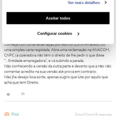
Como disse algúem um dia " Desde que vi um porco a andar de
Ver mais detalhes
funcionalidades (cookies de personalização e
biciclete, acredito em tudo.."
funcionalidade) e adaptar anúncios aos seus interesses
(cookies de publicidade personalizada). Pode gerir a
Para valer os nossos direitos e quem de direito não nos dá
Aceitar todos
"ouvidos" então temos que procurar outra vias e há muitas...
utilização dos cookies clicando em "
Configurar
Cookies
".
Configurar cookies
Para quem é sortudo como nós que tem acesso à Internet (coisa
que muitos Portugueses ainda não têm) então tudo é mais facil.
Começe com uma reclamação por escrito (Livro Amarelo) ou
uma simples carta registada. Abra uma reclamação na ANACOM,
CNPC (a operadora não têm o direito de lhe pedir o que disse
"...Entidade empregadora", e vá subindo a parada.
Não conhecendo a versão da outra parte e decerto que a não vão
comentar acredito na sua versão até prova em contrário.
Não jhe desejo boa sorte, apenas sugiro que lute por aquilo que
acha que tem Direito.
Pois
Forum|Forum|8 years ago
P