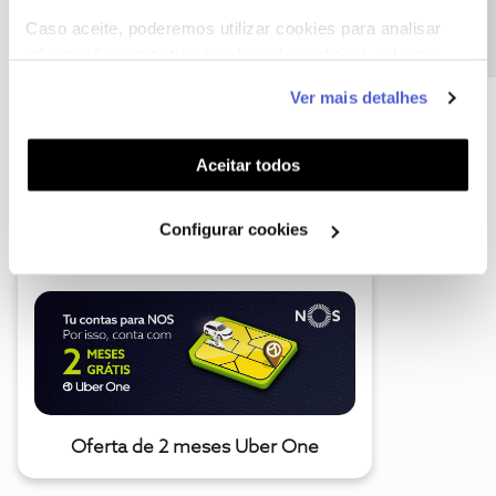
Caso aceite, poderemos utilizar cookies para analisar
informação estatística (cookies de analítica), adaptar
este serviço às suas preferências e apresentar-lhe
Ver mais detalhes
funcionalidades (cookies de personalização e
funcionalidade) e adaptar anúncios aos seus interesses
(cookies de publicidade personalizada). Pode gerir a
Aceitar todos
A poupança que COMBINA
utilização dos cookies clicando em "
Configurar
Cookies
".
Configurar cookies
Oferta de 2 meses Uber One