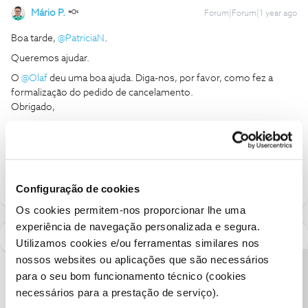
Mário P.
Forum|Forum|1 year ago
Boa tarde, ​
@PatriciaN
.
Queremos ajudar.
O ​
@Olaf
deu uma boa ajuda. Diga-nos, por favor, como fez a
formalização do pedido de cancelamento.
Obrigado,
Ajude a comunidade a encontrar informação relevante. Marque
como "Melhor Resposta" e faça "Like" nos melhores comentários.
Configuração de cookies
Os cookies permitem-nos proporcionar lhe uma
experiência de navegação personalizada e segura.
Utilizamos cookies e/ou ferramentas similares nos
nossos websites ou aplicações que são necessários
Precisa de ajuda?
para o seu bom funcionamento técnico (cookies
necessários para a prestação de serviço).