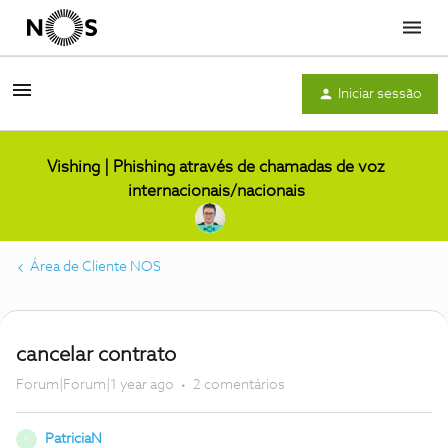
Menu
Iniciar sessão
Vishing | Phishing através de chamadas de voz
internacionais/nacionais
Área de Cliente NOS
cancelar contrato
Forum|Forum|1 year ago
2 comentários
PatriciaN
P