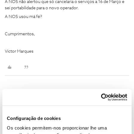
A NOS não alertou que só cancelaria o serviços a 16 de Março e
sei portabilidade para o novo operador.
A NOS usou má fé?
Cumprimentos,
Victor Marques
Rafaela F.
Forum|Forum|5 months ago
Boa tarde ​
@Vitor Marques 1974
, bem-vindo ao Fórum NOS. 😊
Queremos ajudar.
Configuração de cookies
Para podermos verificar a sua situação, envie-nos, por favor, uma
Os cookies permitem-nos proporcionar lhe uma
mensagem privada através do perfil ​
@Fórum
com o NIF