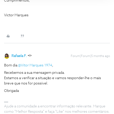
Cumprimentos,
Victor Marques
Rafaela F.
Forum|Forum|5 months ago
Bom dia ​
@Vitor Marques 1974
,
Recebemos a sua mensagem privada.
Estamos a verificar a situação e vamos responder-lhe o mais
breve que nos for possível.
Obrigada
Ajude a comunidade a encontrar informação relevante. Marque
como "Melhor Resposta" e faça "Like" nos melhores comentários.