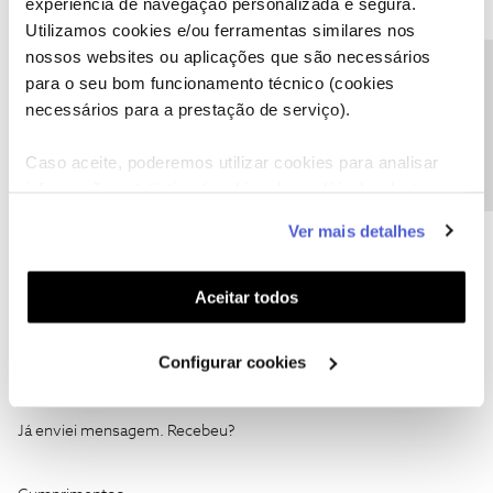
associado.
experiência de navegação personalizada e segura.
Utilizamos cookies e/ou ferramentas similares nos
Obrigada
nossos websites ou aplicações que são necessários
Precisa de ajuda?
para o seu bom funcionamento técnico (cookies
necessários para a prestação de serviço).
Ajude a comunidade a encontrar informação relevante. Marque
como "Melhor Resposta" e faça "Like" nos melhores comentários.
Caso aceite, poderemos utilizar cookies para analisar
Siga os perfis da moderação, através da opção "Seguir", para estar
informação estatística (cookies de analítica), adaptar
sempre a par das últimas novidades.
este serviço às suas preferências e apresentar-lhe
Ver mais detalhes
funcionalidades (cookies de personalização e
funcionalidade) e adaptar anúncios aos seus interesses
(cookies de publicidade personalizada). Pode gerir a
Aceitar todos
utilização dos cookies clicando em "
Configurar
Vitor Marques 1974
AUTOR
Forum|Forum|5 months ago
V
Cookies
".
Configurar cookies
Boa noite Rafaela,
Já enviei mensagem. Recebeu?