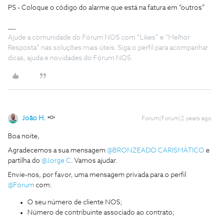
PS - Coloque o código do alarme que está na fatura em “outros”
Ajude a comunidade do Fórum NOS com “Likes” e “Melhor
Resposta” nas soluções mais úteis. Siga o perfil para acompanhar
dicas, ajuda e novidades do Fórum NOS.
João H.
Forum|Forum|2 years ago
Boa noite,
Agradecemos a sua mensagem
@BRONZEADO CARISMÁTICO
e
partilha do
@Jorge C
. Vamos ajudar.
Envie-nos, por favor, uma mensagem privada para o perfil
@Fórum
com:
O seu número de cliente NOS;
Número de contribuinte associado ao contrato;