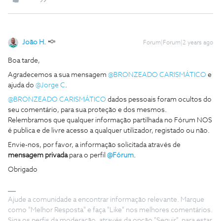
João H.
Forum|Forum|2 years ago
Boa tarde,
Agradecemos a sua mensagem
@BRONZEADO CARISMÁTICO
e
ajuda do
@Jorge C
.
@BRONZEADO CARISMÁTICO
dados pessoais foram ocultos do
seu comentário, para sua proteção e dos mesmos.
Relembramos que qualquer informação partilhada no Fórum NOS
é publica e de livre acesso a qualquer utilizador, registado ou não.
Envie-nos, por favor, a informação solicitada através de
mensagem privada
para o perfil
@Fórum
.
Obrigado
Ajude a comunidade a encontrar informação relevante. Marque
como "Melhor Resposta" e faça "Like" nos melhores comentários.
Siga os perfis da moderação, através da opção "Seguir", para estar