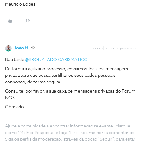
Mauricio Lopes
João H.
Forum|Forum|2 years ago
Boa tarde
@BRONZEADO CARISMÁTICO
,
De forma a agilizar o processo, enviámos-lhe uma mensagem
privada para que possa partilhar os seus dados pessoais
connosco, de forma segura.
Consulte, por favor, a sua caixa de mensagens privadas do Fórum
NOS.
Obrigado
Ajude a comunidade a encontrar informação relevante. Marque
como "Melhor Resposta" e faça "Like" nos melhores comentários.
Siga os perfis da moderação, através da opção "Seguir", para estar