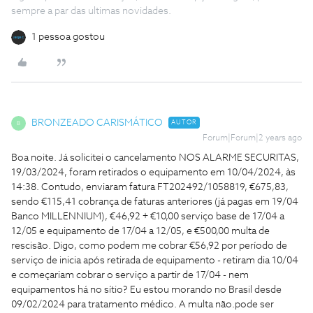
sempre a par das ultimas novidades.
1 pessoa gostou
BRONZEADO CARISMÁTICO
AUTOR
B
Forum|Forum|2 years ago
Boa noite. Já solicitei o cancelamento NOS ALARME SECURITAS,
19/03/2024, foram retirados o equipamento em 10/04/2024, às
14:38. Contudo, enviaram fatura FT202492/1058819, €675,83,
sendo €115,41 cobrança de faturas anteriores (já pagas em 19/04
Banco MILLENNIUM), €46,92 + €10,00 serviço base de 17/04 a
12/05 e equipamento de 17/04 a 12/05, e €500,00 multa de
rescisão. Digo, como podem me cobrar €56,92 por período de
serviço de inicia após retirada de equipamento - retiram dia 10/04
e começariam cobrar o serviço a partir de 17/04 - nem
equipamentos há no sítio? Eu estou morando no Brasil desde
09/02/2024 para tratamento médico. A multa não.pode ser