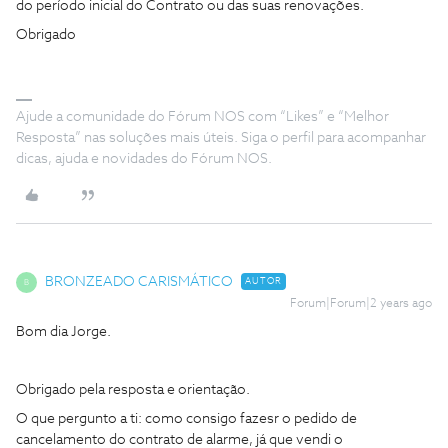
do período inicial do Contrato ou das suas renovações.
Obrigado
Ajude a comunidade do Fórum NOS com “Likes” e “Melhor
Resposta” nas soluções mais úteis. Siga o perfil para acompanhar
dicas, ajuda e novidades do Fórum NOS.
BRONZEADO CARISMÁTICO
AUTOR
B
Forum|Forum|2 years ago
Bom dia Jorge.
Obrigado pela resposta e orientação.
O que pergunto a ti: como consigo fazesr o pedido de
cancelamento do contrato de alarme, já que vendi o