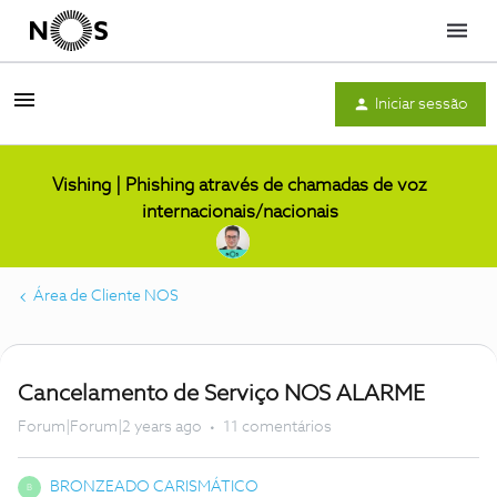
Menu
Iniciar sessão
Vishing | Phishing através de chamadas de voz
internacionais/nacionais
Área de Cliente NOS
Cancelamento de Serviço NOS ALARME
Forum|Forum|2 years ago
11 comentários
BRONZEADO CARISMÁTICO
B