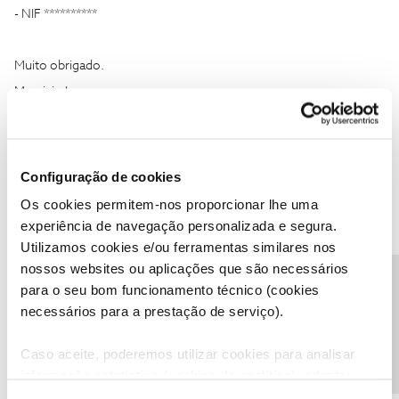
- NIF **********
Muito obrigado.
Mauricio Lopes
Configuração de cookies
Os cookies permitem-nos proporcionar lhe uma
Jorge C
Forum|Forum|2 years ago
experiência de navegação personalizada e segura.
Utilizamos cookies e/ou ferramentas similares nos
Bom dia.
nossos websites ou aplicações que são necessários
Precisa de ajuda?
para o seu bom funcionamento técnico (cookies
Obrigado pela prestatividade.
necessários para a prestação de serviço).
Os dados são:
- cliente NOS - C *********
Caso aceite, poderemos utilizar cookies para analisar
informação estatística (cookies de analítica), adaptar
- NIF ********
este serviço às suas preferências e apresentar-lhe