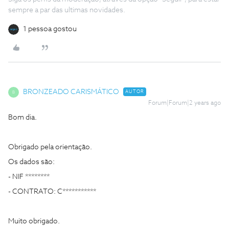
sempre a par das ultimas novidades.
1 pessoa gostou
BRONZEADO CARISMÁTICO
AUTOR
B
Forum|Forum|2 years ago
Bom dia.
Obrigado pela orientação.
Os dados são:
- NIF ********
- CONTRATO: C***********
Muito obrigado.