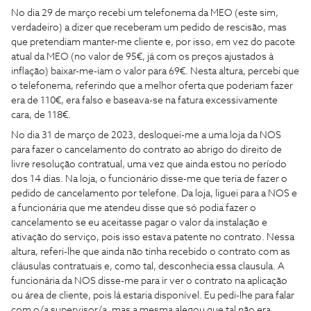
No dia 29 de março recebi um telefonema da MEO (este sim,
verdadeiro) a dizer que receberam um pedido de rescisão, mas
que pretendiam manter-me cliente e, por isso, em vez do pacote
atual da MEO (no valor de 95€, já com os preços ajustados à
inflação) baixar-me-iam o valor para 69€. Nesta altura, percebi que
o telefonema, referindo que a melhor oferta que poderiam fazer
era de 110€, era falso e baseava-se na fatura excessivamente
cara, de 118€.
No dia 31 de março de 2023, desloquei-me a uma loja da NOS
para fazer o cancelamento do contrato ao abrigo do direito de
livre resolução contratual, uma vez que ainda estou no período
dos 14 dias. Na loja, o funcionário disse-me que teria de fazer o
pedido de cancelamento por telefone. Da loja, liguei para a NOS e
a funcionária que me atendeu disse que só podia fazer o
cancelamento se eu aceitasse pagar o valor da instalação e
ativação do serviço, pois isso estava patente no contrato. Nessa
altura, referi-lhe que ainda não tinha recebido o contrato com as
cláusulas contratuais e, como tal, desconhecia essa clausula. A
funcionária da NOS disse-me para ir ver o contrato na aplicação
ou área de cliente, pois lá estaria disponível. Eu pedi-lhe para falar
com o/a supervisor/a, mas a mesma alegou que tal não era