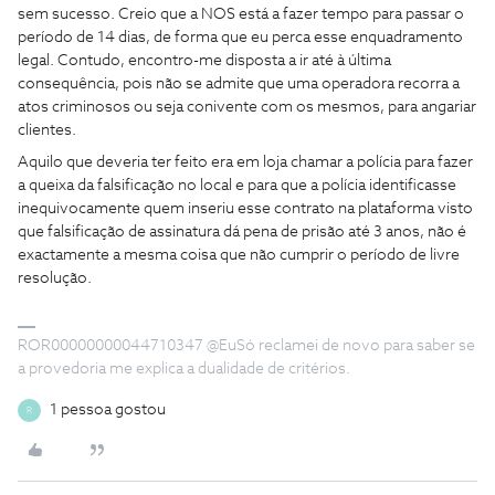
sem sucesso. Creio que a NOS está a fazer tempo para passar o
período de 14 dias, de forma que eu perca esse enquadramento
legal. Contudo, encontro-me disposta a ir até à última
consequência, pois não se admite que uma operadora recorra a
atos criminosos ou seja conivente com os mesmos, para angariar
clientes.
Aquilo que deveria ter feito era em loja chamar a polícia para fazer
a queixa da falsificação no local e para que a polícia identificasse
inequivocamente quem inseriu esse contrato na plataforma visto
que falsificação de assinatura dá pena de prisão até 3 anos, não é
exactamente a mesma coisa que não cumprir o período de livre
resolução.
ROR00000000044710347 @EuSó reclamei de novo para saber se
a provedoria me explica a dualidade de critérios.
1 pessoa gostou
R