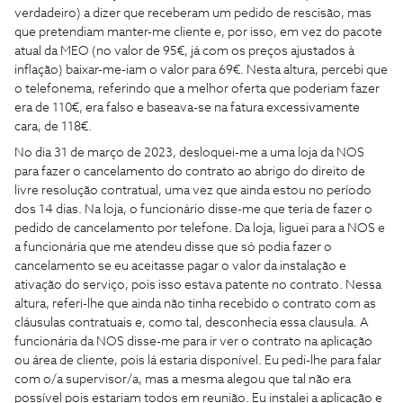
verdadeiro) a dizer que receberam um pedido de rescisão, mas
que pretendiam manter-me cliente e, por isso, em vez do pacote
atual da MEO (no valor de 95€, já com os preços ajustados à
inflação) baixar-me-iam o valor para 69€. Nesta altura, percebi que
o telefonema, referindo que a melhor oferta que poderiam fazer
era de 110€, era falso e baseava-se na fatura excessivamente
cara, de 118€.
No dia 31 de março de 2023, desloquei-me a uma loja da NOS
para fazer o cancelamento do contrato ao abrigo do direito de
livre resolução contratual, uma vez que ainda estou no período
dos 14 dias. Na loja, o funcionário disse-me que teria de fazer o
pedido de cancelamento por telefone. Da loja, liguei para a NOS e
a funcionária que me atendeu disse que só podia fazer o
cancelamento se eu aceitasse pagar o valor da instalação e
ativação do serviço, pois isso estava patente no contrato. Nessa
altura, referi-lhe que ainda não tinha recebido o contrato com as
cláusulas contratuais e, como tal, desconhecia essa clausula. A
funcionária da NOS disse-me para ir ver o contrato na aplicação
ou área de cliente, pois lá estaria disponível. Eu pedi-lhe para falar
com o/a supervisor/a, mas a mesma alegou que tal não era
possível pois estariam todos em reunião. Eu instalei a aplicação e