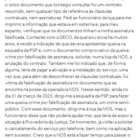
o único documento que consegui consultar foi um contrato
resumido, sem qualquer tipo de referência às clausulas
contratuais, nem assinaturas. Pedi ao funcionário da loja para me
imprimir a informação que estava em sistema e, para meu
espanto, verifiquei que os documentos tinham a minha assinatura
falsificada. Contactei com a DECO, da qual sou sócia há muitos
anos, e recebi a indicação de que deveria apresentar queixa na
esquadra da PSP e, com o documento comprovativo da queixa-
crime por falsificação de assinatura, solicitar, numa loja da NOS, a
anulação do contrato. Também me foi indicado que, de forma
alguma, teria de pagar a ativação e a instalação do serviço, uma
vez que, para além de desconhecer as clausulas contratuais, fui
vítima de falsificação de assinatura no documento que se
encontra na posse da operadora NOS. Nesse sentido, ainda no
dia 31 de março de 2023, dirigi-me à esquadra da PSP para fazer
uma queixa-crime por falsificação de assinatura, um crime semi-
público. Com esse documento, dirigi-me à loja da NOS, mas o
funcionário disse que não poderia ajudar-me, que teria de expor a
situação à Provedoria da Justiça. De momento, já voltei a solicitar
o cancelamento do serviço por telefone, bem como na aplicação,
sem sucesso. Creio que a NOS está a fazer tempo para passar o