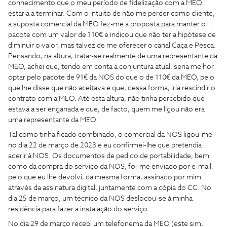
conhecimento que o meu período de fidelização com a MEO
estaria a terminar. Com o intuito de não me perder como cliente,
a suposta comercial da MEO fez-me a proposta para manter o
pacote com um valor de 110€ e indicou que não teria hipótese de
diminuir o valor, mas talvez de me oferecer o canal Caça e Pesca.
Pensando, na altura, tratar-se realmente de uma representante da
MEO, achei que, tendo em conta a conjuntura atual, seria melhor
optar pelo pacote de 91€ da NOS do que o de 110€ da MEO, pelo
que lhe disse que não aceitava e que, dessa forma, iria rescindir o
contrato com a MEO. Até esta altura, não tinha percebido que
estava a ser enganada e que, de facto, quem me ligou não era
uma representante da MEO.
Tal como tinha ficado combinado, o comercial da NOS ligou-me
no dia 22 de março de 2023 e eu confirmei-lhe que pretendia
aderir à NOS. Os documentos de pedido de portabilidade, bem
como da compra do serviço da NOS, foi-me enviado por e-mail,
pelo que eu lhe devolvi, da mesma forma, assinado por mim
através da assinatura digital, juntamente com a cópia do CC. No
dia 25 de março, um técnico da NOS deslocou-se à minha
residência para fazer a instalação do serviço.
No dia 29 de março recebi um telefonema da MEO (este sim,