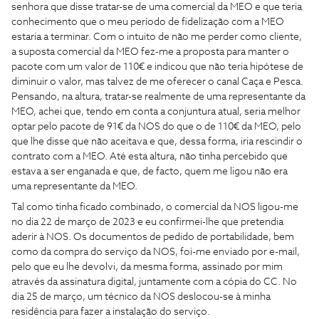
senhora que disse tratar-se de uma comercial da MEO e que teria
conhecimento que o meu período de fidelização com a MEO
estaria a terminar. Com o intuito de não me perder como cliente,
a suposta comercial da MEO fez-me a proposta para manter o
pacote com um valor de 110€ e indicou que não teria hipótese de
diminuir o valor, mas talvez de me oferecer o canal Caça e Pesca.
Pensando, na altura, tratar-se realmente de uma representante da
MEO, achei que, tendo em conta a conjuntura atual, seria melhor
optar pelo pacote de 91€ da NOS do que o de 110€ da MEO, pelo
que lhe disse que não aceitava e que, dessa forma, iria rescindir o
contrato com a MEO. Até esta altura, não tinha percebido que
estava a ser enganada e que, de facto, quem me ligou não era
uma representante da MEO.
Tal como tinha ficado combinado, o comercial da NOS ligou-me
no dia 22 de março de 2023 e eu confirmei-lhe que pretendia
aderir à NOS. Os documentos de pedido de portabilidade, bem
como da compra do serviço da NOS, foi-me enviado por e-mail,
pelo que eu lhe devolvi, da mesma forma, assinado por mim
através da assinatura digital, juntamente com a cópia do CC. No
dia 25 de março, um técnico da NOS deslocou-se à minha
residência para fazer a instalação do serviço.