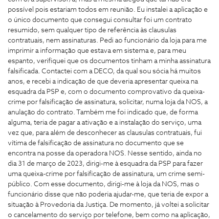
possível pois estariam todos em reunião. Eu instalei a aplicação e
o único documento que consegui consultar foi um contrato
resumido, sem qualquer tipo de referência às clausulas
contratuais, nem assinaturas. Pedi ao funcionário da loja para me
imprimir a informação que estava em sistema e, para meu
espanto, verifiquei que os documentos tinham a minha assinatura
falsificada. Contactei com a DECO, da qual sou sócia há muitos
anos, e recebi a indicação de que deveria apresentar queixa na
esquadra da PSP e, com o documento comprovativo da queixa-
crime por falsificação de assinatura, solicitar, numa loja da NOS, a
anulação do contrato. Também me foi indicado que, de forma
alguma, teria de pagar a ativação e a instalação do serviço, uma
vez que, para além de desconhecer as clausulas contratuais, fui
vítima de falsificação de assinatura no documento que se
encontra na posse da operadora NOS. Nesse sentido, ainda no
dia 31 de março de 2023, dirigi-me à esquadra da PSP para fazer
uma queixa-crime por falsificação de assinatura, um crime semi-
público. Com esse documento, dirigi-me à loja da NOS, mas o
funcionário disse que não poderia ajudar-me, que teria de expor a
situação à Provedoria da Justiça. De momento, já voltei a solicitar
o cancelamento do serviço por telefone, bem como na aplicação,