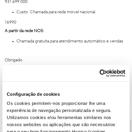
931 699 000
Custo: Chamada para rede móvel nacional.
16990
A partir da rede NOS:
Chamada gratuita para atendimento automático e vendas
Obrigado
Configuração de cookies
Ajude a comunidade do Fórum NOS com “Likes” e “Melhor
Resposta” nas soluções mais úteis. Siga o perfil para acompanhar
Os cookies permitem-nos proporcionar lhe uma
dicas, ajuda e novidades do Fórum NOS.
experiência de navegação personalizada e segura.
Utilizamos cookies e/ou ferramentas similares nos
nossos websites ou aplicações que são necessários
para o seu bom funcionamento técnico (cookies