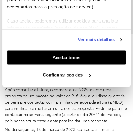
Precisa de ajuda?
necessários para a prestação de serviço).
Utilizador123456
Forum|Forum|3 years ago
U
Caso aceite, poderemos utilizar cookies para analisar
Exmos(as) Senhores(as),
informação estatística (cookies de analítica), adaptar
No dia 17 de março de 2023 fui contactada por um comercial da
este serviço às suas preferências e apresentar-lhe
NOS que me indicou que teria conhecimento que o meu período
Ver mais detalhes
funcionalidades (cookies de personalização e
de fidelização com a MEO estava a terminar e, por isso, gostaria
funcionalidade) e adaptar anúncios aos seus interesses
de me fazer uma proposta, solicitando-me a mais recente fatura
(cookies de publicidade personalizada). Pode gerir a
da MEO. Enviei-lhe uma fatura no valor de 118€ (um valor
Aceitar todos
excessivamente elevado pois, como fiz o pedido de mudança de
utilização dos cookies clicando em "
Configurar
titularidade, essa fatura contemplava mais de um mês de
Cookies
".
Configurar cookies
consumo: o consumo da titularidade anterior, juntamente com o
consumo já na minha titularidade).
Após consultar a fatura, o comercial da NOS fez-me uma
proposta de um pacote no valor de 91€, à qual eu disse que teria
de pensar e contactar com a minha operadora da altura (a MEO)
para verificar se me fariam uma contraproposta. Pedi-lhe para me
contactar na semana seguinte (a partir de dia 20/21 de março),
pois nessa altura estaria apta para lhe dar uma resposta.
No dia seguinte, 18 de março de 2023, contactou-me uma