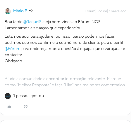
Mário P.
Forum|Forum|3 years ago
Boa tarde
@RaquelS
, seja bem-vinda ao Fórum NOS.
Lamentamos a situação que experienciou.
Estamos aqui para ajudar e, por isso, para o podermos fazer,
pedimos que nos confirme o seu número de cliente para o perfil
@Fórum
para endereçarmos a questão à equipa que o vai ajudar e
contactar.
Obrigado
Ajude a comunidade a encontrar informação relevante. Marque
como "Melhor Resposta" e faça "Like" nos melhores comentários.
1 pessoa gostou