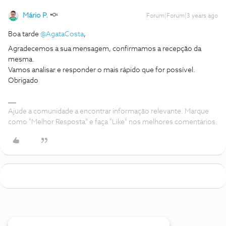
Mário P.
Forum|Forum|3 years ago
Boa tarde
@AgataCosta
,
Agradecemos a sua mensagem, confirmamos a recepção da
mesma.
Vamos analisar e responder o mais rápido que for possível.
Obrigado
Ajude a comunidade a encontrar informação relevante. Marque
como "Melhor Resposta" e faça "Like" nos melhores comentários.