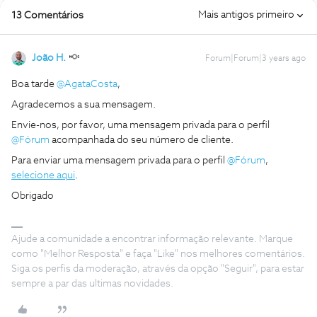
Mais antigos primeiro
13 Comentários
João H.
Forum|Forum|3 years ago
Boa tarde
@AgataCosta
,
Agradecemos a sua mensagem.
Envie-nos, por favor, uma mensagem privada para o perfil
@Fórum
acompanhada do seu número de cliente.
Para enviar uma mensagem privada para o perfil
@Fórum
,
selecione aqui
.
Obrigado
Ajude a comunidade a encontrar informação relevante. Marque
como "Melhor Resposta" e faça "Like" nos melhores comentários.
Siga os perfis da moderação, através da opção "Seguir", para estar
sempre a par das ultimas novidades.