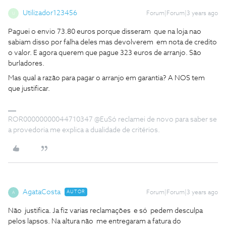
Utilizador123456
Forum|Forum|3 years ago
U
Paguei o envio 73.80 euros porque disseram que na loja nao
sabiam disso por falha deles mas devolverem em nota de credito
o valor. E agora querem que pague 323 euros de arranjo. São
burladores.
Mas qual a razão para pagar o arranjo em garantia? A NOS tem
que justificar.
ROR00000000044710347 @EuSó reclamei de novo para saber se
a provedoria me explica a dualidade de critérios.
AgataCosta
AUTOR
Forum|Forum|3 years ago
A
Não justifica. Ja fiz varias reclamações e só pedem desculpa
pelos lapsos. Na altura não me entregaram a fatura do