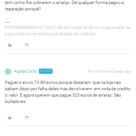
tem como lhe cobrarem o arranjo. De qualquer forma pagou a
reparação porquê?
ROR00000000044710347 @EuSó reclamei de novo para saber se
a provedoria me explica a dualidade de critérios.
AgataCosta
AUTOR
Forum|Forum|3 years ago
A
Paguei o envio 73.80 euros porque disseram que na loja nao
sabiam disso por falha deles mas devolverem em nota de credito
o valor. E agora querem que pague 323 euros de arranjo. São
burladores.