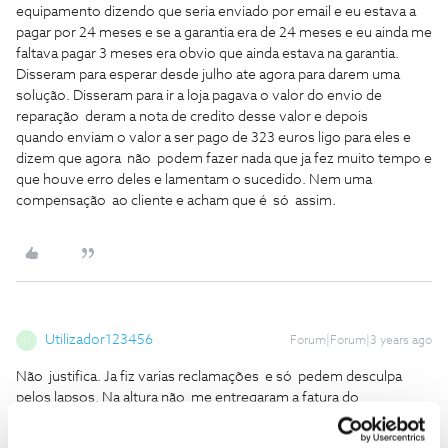
equipamento dizendo que seria enviado por email e eu estava a
pagar por 24 meses e se a garantia era de 24 meses e eu ainda me
faltava pagar 3 meses era obvio que ainda estava na garantia.
Disseram para esperar desde julho ate agora para darem uma
solução. Disseram para ir a loja pagava o valor do envio de
reparação deram a nota de credito desse valor e depois
quando enviam o valor a ser pago de 323 euros ligo para eles e
dizem que agora não podem fazer nada que ja fez muito tempo e
que houve erro deles e lamentam o sucedido. Nem uma
compensação ao cliente e acham que é só assim.
Utilizador123456
Forum|Forum|3 years ago
U
Não justifica. Ja fiz varias reclamações e só pedem desculpa
pelos lapsos. Na altura não me entregaram a fatura do
equipamento dizendo que seria enviado por email e eu estava a
pagar por 24 meses e se a garantia era de 24 meses e eu ainda me