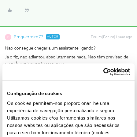
Pmguerreiro77
AUTOR
Forum|Forum|1 year ago
P
Não consegue chegar a um assistente ligando?
Já o fiz, não adiantou absolutamente nada. Não têm previsão de
quando será reposto o serviço.
Neste momento estou sem sinal de Internet há 10 horas.
Configuração de cookies
Os cookies permitem-nos proporcionar lhe uma
experiência de navegação personalizada e segura.
Utilizamos cookies e/ou ferramentas similares nos
João H.
Forum|Forum|1 year ago
nossos websites ou aplicações que são necessários
para o seu bom funcionamento técnico (cookies
Boa tarde
@Pmguerreiro77
,