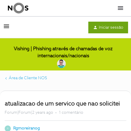
Menu
Iniciar sessão
Vishing | Phishing através de chamadas de voz
internacionais/nacionais
Área de Cliente NOS
atualizacao de um servico que nao solicitei
Forum|Forum|2 years ago
1 comentário
Rgmoreiranog
R