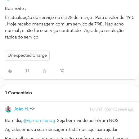
Boa noite ,
fiz atualização do serviço no dia 28 de março . Para o valor de 49 €
. Hoje recebo mensagem com um serviço de 79€ . Não acho
normal , e não foi o serviço contratado . Agradeço resolução
rápida do serviço
Unexpected Charge
1 Comentário
João H.
Forum|Forum|2 years ago
Bom dia,
@Rgmoreiranog
. Seja bem-vindo ao Fórum NOS.
Agradecemos a sua mensagem. Estamos aqui para ajudar
Para melhor analisarmos a situação, confirme-nos, por favor, o