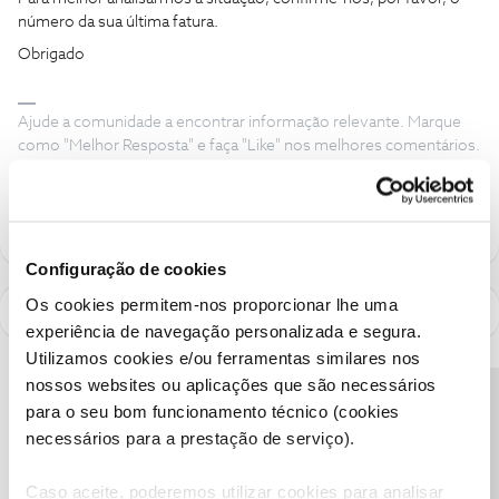
número da sua última fatura.
Obrigado
Ajude a comunidade a encontrar informação relevante. Marque
como "Melhor Resposta" e faça "Like" nos melhores comentários.
Siga os perfis da moderação, através da opção "Seguir", para estar
sempre a par das ultimas novidades.
Configuração de cookies
Os cookies permitem-nos proporcionar lhe uma
experiência de navegação personalizada e segura.
Utilizamos cookies e/ou ferramentas similares nos
nossos websites ou aplicações que são necessários
Precisa de ajuda?
para o seu bom funcionamento técnico (cookies
necessários para a prestação de serviço).
Caso aceite, poderemos utilizar cookies para analisar