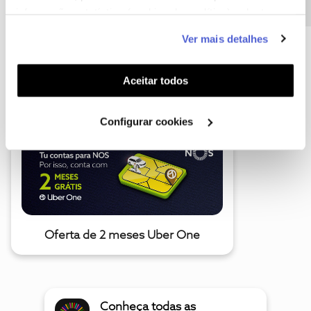
informação estatística (cookies de analítica), adaptar
este serviço às suas preferências e apresentar-lhe
Ver mais detalhes
funcionalidades (cookies de personalização e
funcionalidade) e adaptar anúncios aos seus interesses
A poupança que COMBINA
(cookies de publicidade personalizada). Pode gerir a
Aceitar todos
utilização dos cookies clicando em "
Configurar
Cookies
".
Configurar cookies
Oferta de 2 meses Uber One
Conheça todas as