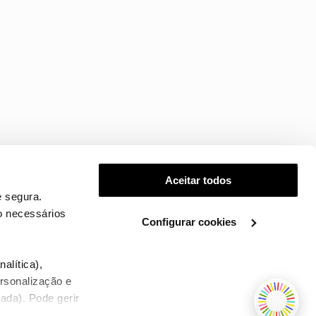
Aceitar todos
 segura.
o necessários
Configurar cookies
.
alítica),
ersonalização e
ada). Pode gerir