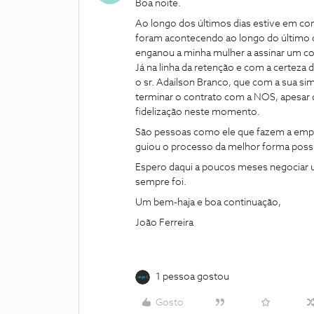
Boa noite.
Ao longo dos últimos dias estive em co
foram acontecendo ao longo do último 
enganou a minha mulher a assinar um con
Já na linha da retenção e com a certeza 
o sr. Adailson Branco, que com a sua s
terminar o contrato com a NOS, apesar 
fidelização neste momento.
São pessoas como ele que fazem a empr
guiou o processo da melhor forma poss
Espero daqui a poucos meses negociar 
sempre foi.
Um bem-haja e boa continuação,
João Ferreira
1 pessoa gostou
Gosto