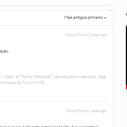
Mais antigos primeiro
Forum|Forum|2 years ago
uação.
Likes” e “Melhor Resposta” nas soluções mais úteis. Siga
e novidades do Fórum NOS.
Forum|Forum|2 years ago