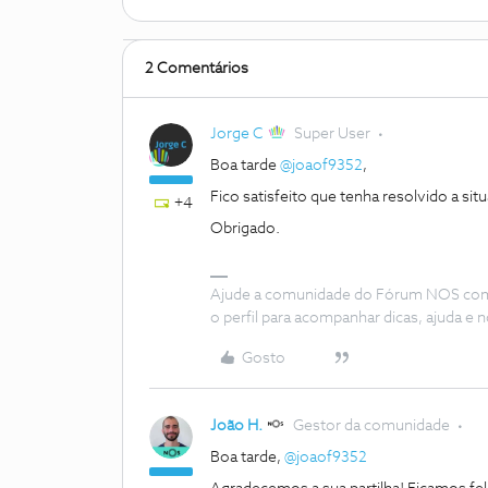
2 Comentários
Jorge C
Super User
Boa tarde
@joaof9352
,
Fico satisfeito que tenha resolvido a sit
+4
Obrigado.
Ajude a comunidade do Fórum NOS com “
o perfil para acompanhar dicas, ajuda 
Gosto
João H.
Gestor da comunidade
Boa tarde,
@joaof9352