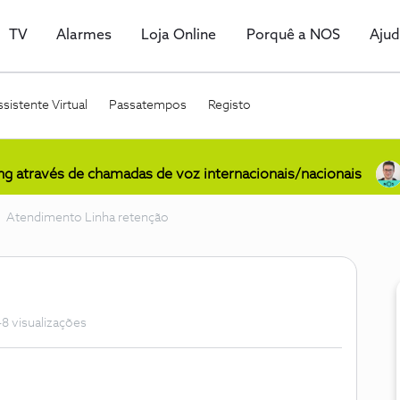
TV
Alarmes
Loja Online
Porquê a NOS
Aju
sistente Virtual
Passatempos
Registo
ing através de chamadas de voz internacionais/nacionais
Atendimento Linha retenção
8 visualizações