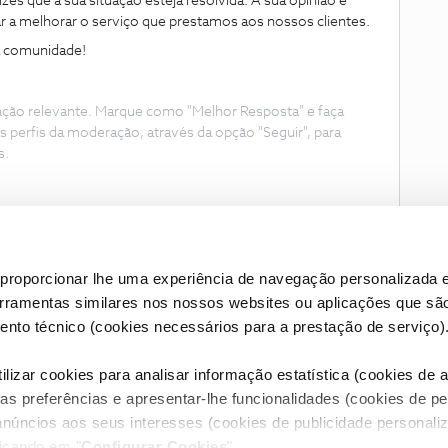
zes que a sua situação esteja resolvida. A sua opinião é
 a melhorar o serviço que prestamos aos nossos clientes.
 a comunidade!
ação relevante. Marque como "Melhor Resposta" e faça
s perfis da moderação, através da opção "Seguir", para
s.
proporcionar lhe uma experiência de navegação personalizada e
erramentas similares nos nossos websites ou aplicações que sã
nto técnico (cookies necessários para a prestação de serviço)
lizar cookies para analisar informação estatística (cookies de an
as preferências e apresentar-lhe funcionalidades (cookies de p
Condições do Fórum NOS
Accessibility statement
anúncios aos seus interesses (cookies de publicidade personaliz
licando em "
Configurar Cookies
".