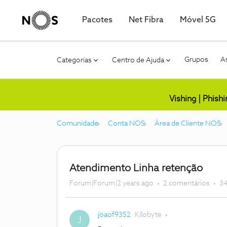
Pacotes
Net Fibra
Móvel 5G
Grupos
As
Categorias
Centro de Ajuda
Vishing | Phish
Comunidade
Conta NOS
Área de Cliente NOS
Atendimento Linha retenção
Forum|Forum|2 years ago
2 comentários
34
joaof9352
Kilobyte
J