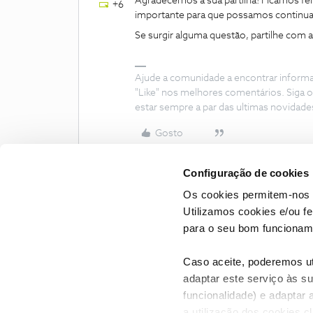
Agradecemos a sua partilha! Ficamos feli
+6
importante para que possamos continuar
Se surgir alguma questão, partilhe com
Ajude a comunidade a encontrar inform
"Like" nos melhores comentários. Siga o
estar sempre a par das ultimas novidade
Gosto
Configuração de cookies
Os cookies permitem-nos 
Utilizamos cookies e/ou f
para o seu bom funcioname
Caso aceite, poderemos uti
adaptar este serviço às su
funcionalidade) e adaptar 
a utilização dos cookies c