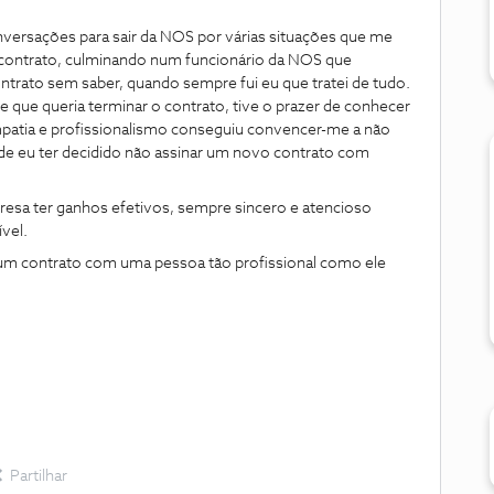
nversações para sair da NOS por várias situações que me
contrato, culminando num funcionário da NOS que
trato sem saber, quando sempre fui eu que tratei de tudo.
de que queria terminar o contrato, tive o prazer de conhecer
impatia e profissionalismo conseguiu convencer-me a não
de eu ter decidido não assinar um novo contrato com
esa ter ganhos efetivos, sempre sincero e atencioso
ível.
um contrato com uma pessoa tão profissional como ele
Partilhar