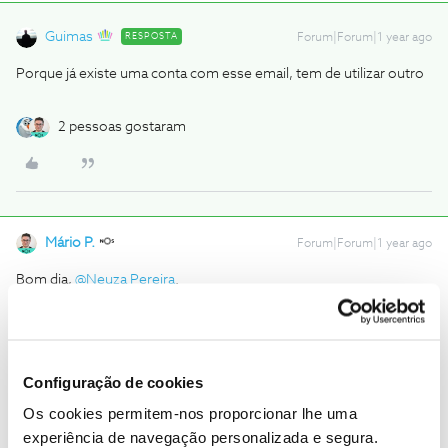
Guimas
RESPOSTA
Forum|Forum|1 year ago
Porque já existe uma conta com esse email, tem de utilizar outro
2 pessoas gostaram
Mário P.
Forum|Forum|1 year ago
Bom dia,
@Neuza Pereira
.
Seja bem-vinda ao Fórum NOS.
@Guimas
deu uma boa ajuda. Apenas é possível utilizar email que
não tenha uma conta associada.
Obrigado,
Configuração de cookies
Os cookies permitem-nos proporcionar lhe uma
Ajude a comunidade a encontrar informação relevante. Marque
experiência de navegação personalizada e segura.