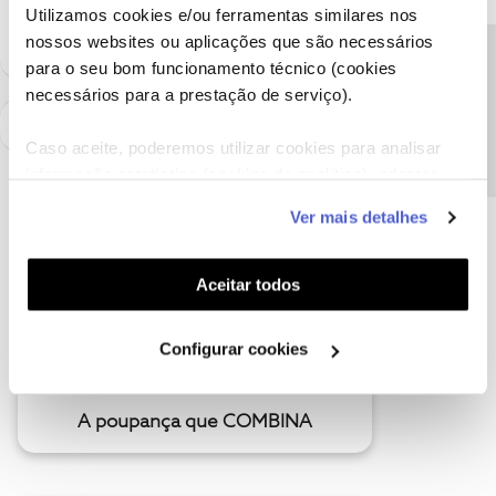
como "Melhor Resposta" e faça "Like" nos melhores comentários.
Utilizamos cookies e/ou ferramentas similares nos
nossos websites ou aplicações que são necessários
Precisa de ajuda?
para o seu bom funcionamento técnico (cookies
necessários para a prestação de serviço).
Caso aceite, poderemos utilizar cookies para analisar
informação estatística (cookies de analítica), adaptar
este serviço às suas preferências e apresentar-lhe
Ver mais detalhes
funcionalidades (cookies de personalização e
funcionalidade) e adaptar anúncios aos seus interesses
(cookies de publicidade personalizada). Pode gerir a
Aceitar todos
utilização dos cookies clicando em "
Configurar
Cookies
".
Configurar cookies
A poupança que COMBINA