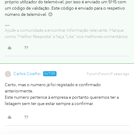
próprio utilizador do telemóvel, por isso é enviado um SMS com
um código de validação. Este código é enviado para o respetivo
número de telemóvel. 🙂
Ajude a comunidade a encontrar informação relevante. Marque
como "Melhor Resposta" e faça "Like" nos melhores comentários.
Carlos Coelho
AUTOR
Forum|Forum|9 years ago
C
Certo, mas o numero já foi registado e confirmado
anteriormente.
Este numero pertence à empresa e portanto queremos ter a
listagem sem ter que estar sempre a confirmar.