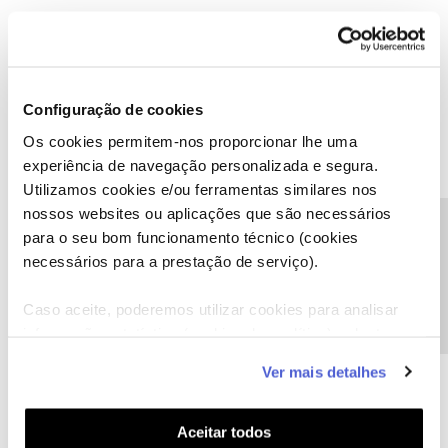
juli89
Forum|Forum|9 years ago
@Carlos Coelho
o que podes fazer é pedir aos colaboradores para
te darem o codigo...
Configuração de cookies
Os cookies permitem-nos proporcionar lhe uma
experiência de navegação personalizada e segura.
Utilizamos cookies e/ou ferramentas similares nos
nossos websites ou aplicações que são necessários
Raquel Mariana
Forum|Forum|8 years ago
R
Precisa de ajuda?
para o seu bom funcionamento técnico (cookies
Para ver os registos dos consumos na area de cliente, tenho
necessários para a prestação de serviço).
sempre de pedir um código?
Caso aceite, poderemos utilizar cookies para analisar
informação estatística (cookies de analítica), adaptar
este serviço às suas preferências e apresentar-lhe
Ver mais detalhes
funcionalidades (cookies de personalização e
funcionalidade) e adaptar anúncios aos seus interesses
Anonymous
Forum|Forum|8 years ago
A
(cookies de publicidade personalizada). Pode gerir a
Aceitar todos
Por uma questao de segurança e privacidade, é sempre