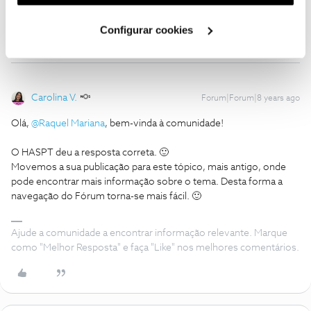
utilização dos cookies clicando em "
Configurar
necessário.
Cookies
".
Configurar cookies
Carolina V.
Forum|Forum|8 years ago
Olá,
@Raquel Mariana
, bem-vinda à comunidade!
O HASPT deu a resposta correta. 🙂
Movemos a sua publicação para este tópico, mais antigo, onde
pode encontrar mais informação sobre o tema. Desta forma a
navegação do Fórum torna-se mais fácil. 🙂
Ajude a comunidade a encontrar informação relevante. Marque
como "Melhor Resposta" e faça "Like" nos melhores comentários.