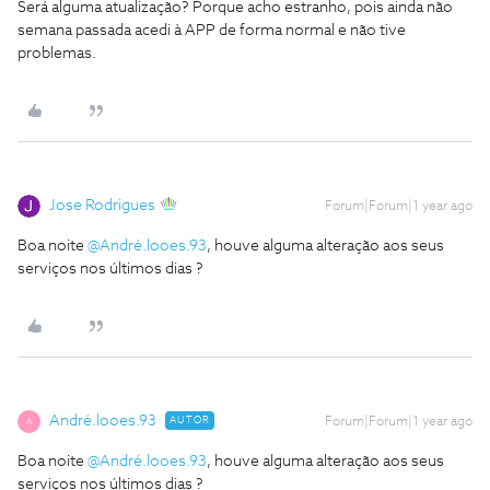
Será alguma atualização? Porque acho estranho, pois ainda não
semana passada acedi à APP de forma normal e não tive
problemas.
Jose Rodrigues
Forum|Forum|1 year ago
Boa noite
@André.looes.93
, houve alguma alteração aos seus
serviços nos últimos dias ?
André.looes.93
AUTOR
Forum|Forum|1 year ago
A
Boa noite
@André.looes.93
, houve alguma alteração aos seus
serviços nos últimos dias ?