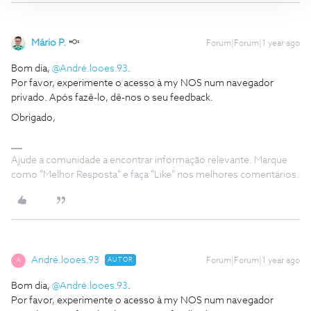
Mário P.
Forum|Forum|1 year ago
Bom dia,
@André.looes.93
.
Por favor, experimente o acesso à my NOS num navegador
privado. Após fazê-lo, dê-nos o seu feedback.
Obrigado,
Ajude a comunidade a encontrar informação relevante. Marque
como "Melhor Resposta" e faça "Like" nos melhores comentários.
André.looes.93
AUTOR
Forum|Forum|1 year ago
A
Bom dia,
@André.looes.93
.
Por favor, experimente o acesso à my NOS num navegador