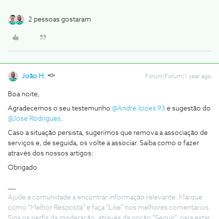
2 pessoas gostaram
João H.
Forum|Forum|1 year ago
Boa noite,
Agradecemos o seu testemunho
@André.looes.93
e sugestão do
@Jose Rodrigues
.
Caso a situação persista, sugerimos que remova a associação de
serviços e, de seguida, os volte a associar. Saiba como o fazer
através dos nossos artigos:
Obrigado
Ajude a comunidade a encontrar informação relevante. Marque
como "Melhor Resposta" e faça "Like" nos melhores comentários.
Siga os perfis da moderação, através da opção "Seguir", para estar