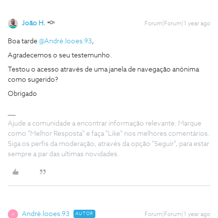
João H.
Forum|Forum|1 year ago
Boa tarde
@André.looes.93
,
Agradecemos o seu testemunho.
Testou o acesso através de uma janela de navegação anónima
como sugerido?
Obrigado
Ajude a comunidade a encontrar informação relevante. Marque
como "Melhor Resposta" e faça "Like" nos melhores comentários.
Siga os perfis da moderação, através da opção "Seguir", para estar
sempre a par das ultimas novidades.
André.looes.93
AUTOR
Forum|Forum|1 year ago
A