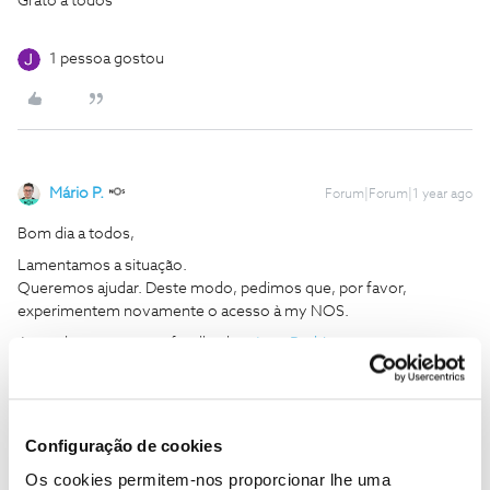
Grato a todos
1 pessoa gostou
Mário P.
Forum|Forum|1 year ago
Bom dia a todos,
Lamentamos a situação.
Queremos ajudar. Deste modo, pedimos que, por favor,
experimentem novamente o acesso à my NOS.
Aguardamos o vosso feedback,
@Jose Rodrigues
e
@André.looes.93
.
Obrigado,
Configuração de cookies
Ajude a comunidade a encontrar informação relevante. Marque
Os cookies permitem-nos proporcionar lhe uma
como "Melhor Resposta" e faça "Like" nos melhores comentários.