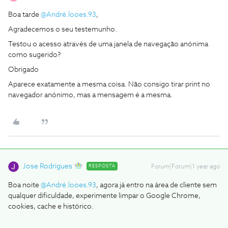
Boa tarde
@André.looes.93
,
Agradecemos o seu testemunho.
Testou o acesso através de uma janela de navegação anónima
como sugerido?
Obrigado
Aparece exatamente a mesma coisa. Não consigo tirar print no
navegador anónimo, mas a mensagem é a mesma.
Jose Rodrigues
RESPOSTA
Forum|Forum|1 year ago
Boa noite
@André.looes.93
, agora já entro na área de cliente sem
qualquer dificuldade, experimente limpar o Google Chrome,
cookies, cache e histórico.