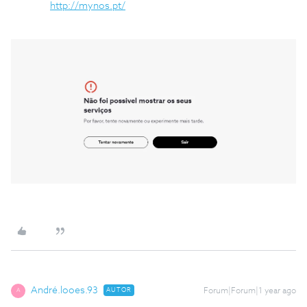
http://mynos.pt/
André.looes.93
AUTOR
Forum|Forum|1 year ago
A