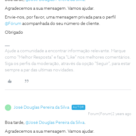
Agradecemos a sua mensagem. Vamos ajudar.
Envie-nos, por favor, uma mensagem privada para o perfil
@Fórum
acompanhada do seu número de cliente.
Obrigado
Ajude a comunidade a encontrar informação relevante. Marque
como "Melhor Resposta" e faça "Like" nos melhores comentários.
Siga os perfis da moderação, através da opção "Seguir", para estar
sempre a par das ultimas novidades.
José Douglas Pereira da Silva
AUTOR
J
Forum|Forum|2 years ago
Boa tarde,
@José Douglas Pereira da Silva
.
Agradecemos a sua mensagem. Vamos ajudar.