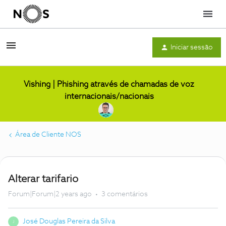
Menu
Iniciar sessão
Vishing | Phishing através de chamadas de voz
internacionais/nacionais
Área de Cliente NOS
Alterar tarifario
Forum|Forum|2 years ago
3 comentários
José Douglas Pereira da Silva
J