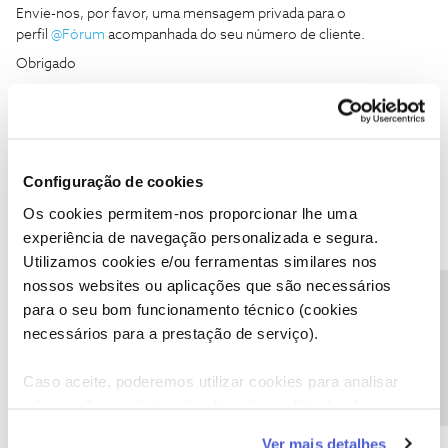
Envie-nos, por favor, uma mensagem privada para o
perfil
@Fórum
acompanhada do seu número de cliente.
Obrigado
Já enviei mensagem, aguardo resposta da vossa parte.
Obrigado
Configuração de cookies
Os cookies permitem-nos proporcionar lhe uma
experiência de navegação personalizada e segura.
Utilizamos cookies e/ou ferramentas similares nos
nossos websites ou aplicações que são necessários
Precisa de ajuda?
para o seu bom funcionamento técnico (cookies
Mário P.
Forum|Forum|2 years ago
necessários para a prestação de serviço).
Bom dia
@José Douglas Pereira da Silva
,
Respondemos à sua mensagem privada, pelo que sugerimos que
Caso aceite, poderemos utilizar cookies para analisar
consulte a sua caixa de mensagens.
informação estatística (cookies de analítica), adaptar
Muito obrigado
este serviço às suas preferências e apresentar-lhe
Ver mais detalhes