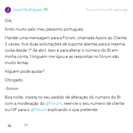
Jose Rodrigues
Forum|Forum|5 years ago
Olá.
Sinto muito pelo meu péssimo português.
Mandei uma mensagem para a Forúm, chamada Apoio ao Cliente
3 vezes, tive duas solicitações de suporte abertas para a mesma
coisa desde 1º de abril. Isso é para alterar o número do BI em
minha conta. Ninguém me ligou e as respostas no fórum são
muito lentas.
Alguém pode ajudar?
Obrigado,
-Simon
Boa noite; insista no seu pedido de alteração do numero do BI
com a moderação do
@Fórum
, reenvie o seu numero de cliente
ou NIF para o
@Fórum
explicando o que pretende.