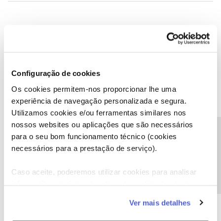
Simon Hayes
AUTOR
Forum|Forum|5 years ago
S
Já fiz, mas eles não respondam.
Configuração de cookies
Os cookies permitem-nos proporcionar lhe uma
experiência de navegação personalizada e segura.
Utilizamos cookies e/ou ferramentas similares nos
Inês B.
Forum|Forum|5 years ago
nossos websites ou aplicações que são necessários
Olá
@Simon Hayes
,
Precisa de ajuda?
para o seu bom funcionamento técnico (cookies
Lamentamos a demora na resposta à sua mensagem privada.
necessários para a prestação de serviço).
Vamos responder-lhe o mais rápido possível.
Caso aceite, poderemos utilizar cookies para analisar
Obrigada
informação estatística (cookies de analítica), adaptar
este serviço às suas preferências e apresentar-lhe
Ver mais detalhes
Ajude a comunidade a encontrar informação relevante. Marque
funcionalidades (cookies de personalização e
como "Melhor Resposta" e faça "Like" nos melhores comentários.
funcionalidade) e adaptar anúncios aos seus interesses