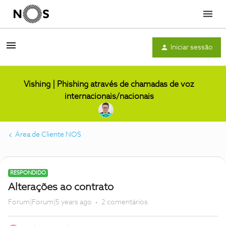
Menu
Iniciar sessão
Vishing | Phishing através de chamadas de voz
internacionais/nacionais
Área de Cliente NOS
RESPONDIDO
Alterações ao contrato
Forum|Forum|5 years ago
2 comentários