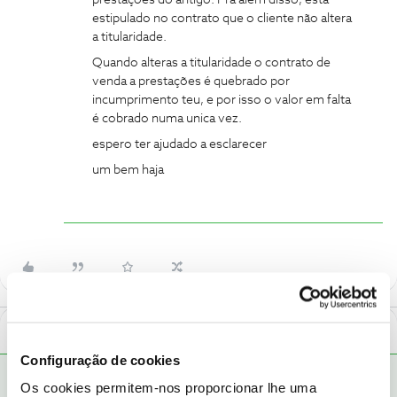
estipulado no contrato que o cliente não altera
a titularidade.
Quando alteras a titularidade o contrato de
venda a prestações é quebrado por
incumprimento teu, e por isso o valor em falta
é cobrado numa unica vez.
espero ter ajudado a esclarecer
um bem haja
Mais antigos primeiro
2 Comentários
Configuração de cookies
Bruno Aleixo
Os cookies permitem-nos proporcionar lhe uma
RESPOSTA
Forum|Forum|1 year ago