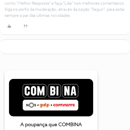
como "Melhor Resposta" e faça "Like" nos melhores comentários.
Siga os perfis da moderação, através da opção "Seguir", para estar
sempre a par das ultimas novidades.
A poupança que COMBINA