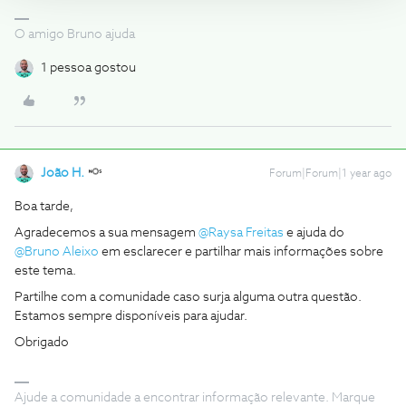
O amigo Bruno ajuda
1 pessoa gostou
João H.
Forum|Forum|1 year ago
Boa tarde,
Agradecemos a sua mensagem ​
@Raysa Freitas
e ajuda do ​
@Bruno Aleixo
em esclarecer e partilhar mais informações sobre
este tema.
Partilhe com a comunidade caso surja alguma outra questão.
Estamos sempre disponíveis para ajudar.
Obrigado
Ajude a comunidade a encontrar informação relevante. Marque