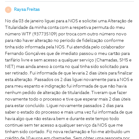
Raysa Freitas
R
No dia 03 de janeiro liguei para a NOS e solicitei uma Alteração de
Titularidade da minha conta com a respetiva permuta do meu
número WTF (937735109) por troca com outro número novo
para não haver alteração no período de fidelização conforme
tinha sido informada pela NOS. Fui atendida pelo colaborador
Fernando Gonçalves que de imediato passou o meu cartão para
tarifário livre e sem acesso a qualquer serviço (Chamadas, SMS e
NET) mas ainda anexo à conta no qual tinha sido solicitado para
ser retirado. Fui informada de que levaria 2 dias úteis para finalizar
esta alteração. Passados os 2 dias liguei novamente para a NOS e
para meu espanto e indignação fui informada de que não havia
nenhum pedido de alteração de titularidade. Tiveram que fazer
novamente todo o processo e tive que esperar mais 2 dias úteis
para estar concluído. Liguei novamente passados 2 dias para
saber o estado do processo e mais uma vez fui informada de que
havia algo que não estava bem e durante este tempo todo
continuei sem ter acesso a qualquer serviço da NOS que me
tinham sido cortado. Fiz nova reclamação e foi-me atribuído um
crédito de 10 euros em chamadas. Sem obter uma resposta por