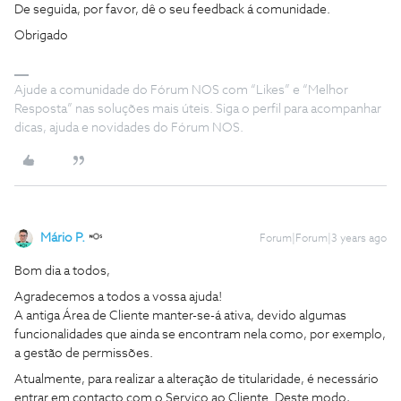
De seguida, por favor, dê o seu feedback á comunidade.
Obrigado
Ajude a comunidade do Fórum NOS com “Likes” e “Melhor
Resposta” nas soluções mais úteis. Siga o perfil para acompanhar
dicas, ajuda e novidades do Fórum NOS.
Mário P.
Forum|Forum|3 years ago
Bom dia a todos,
Agradecemos a todos a vossa ajuda!
A antiga Área de Cliente manter-se-á ativa, devido algumas
funcionalidades que ainda se encontram nela como, por exemplo,
a gestão de permissões.
Atualmente, para realizar a alteração de titularidade, é necessário
entrar em contacto com o Serviço ao Cliente. Deste modo,