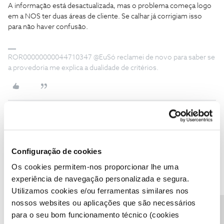
A informação está desactualizada, mas o problema começa logo
em a NOS ter duas áreas de cliente. Se calhar já corrigiam isso
para não haver confusão.
ROR00000000044710347 @EuSó reclamei de novo para saber se
a provedoria me explica a dualidade de critérios.
Jose Rodrigues
Forum|Forum|3 years ago
Aqui a questão é outra, é tirar uma dúvida, o utilizador
@Jorge
Configuração de cookies
C
sugere ao utilizador
@Bmgr
para enviar um pedido depois de eu
Os cookies permitem-nos proporcionar lhe uma
ter escrito que não se pode enviar um pedido.
experiência de navegação personalizada e segura.
Utilizamos cookies e/ou ferramentas similares nos
nossos websites ou aplicações que são necessários
1 pessoa gostou
D
para o seu bom funcionamento técnico (cookies