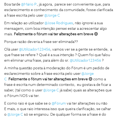
Boa tarde
@Mário P.
, já agora, parece ser conveniente que, para
esclarecimento e conhecimento da comunidade, fosse clarificada
a frase escrita pelo user
@Jorge C
Em relação ao utilizador
@Jose Rodrigues
, não ignorei a sua
mensagem, com boa intenção pensei estar a acrescentar algo
mais.
Felizmente o fórum vai ter alterações em breve 😊
Porque razão deveria a frase ser eliminada??
Olá user
@Utilizador123456
, vamos ver se a gente se entende, a
que frase se refere ? Qual é a sua intenção ? Quem foi que falou
em eliminar uma frase, para além do sr.
@Utilizador123456
?
A minha questão posta à moderação do Fórum é um pedido de
esclarecimento sobre a frase escrita pelo user
@Jorge
C
Felizmente o fórum vai ter alterações em breve 😊
como a
frase é escrita num determinado contexto, eu gostava de ficar a
saber, (tal como o user
@Jorge C
já sabe) quais as alterações que
o Fórum NOS vai ter.
E como raio é que sabe se o
@Fórum
vai ter alterações ou não
E mais, o que raio interessa isso que queira clarificação, se calhar
o
@Jorge C
só se enganou. De qualquer forma se a frase é do