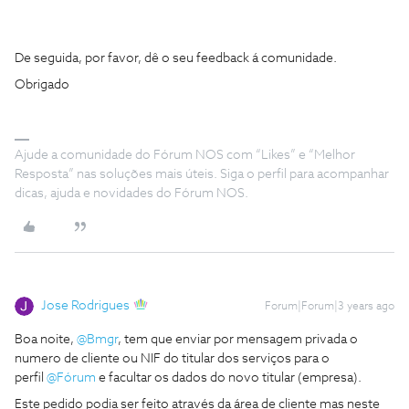
De seguida, por favor, dê o seu feedback á comunidade.
Obrigado
Ajude a comunidade do Fórum NOS com “Likes” e “Melhor
Resposta” nas soluções mais úteis. Siga o perfil para acompanhar
dicas, ajuda e novidades do Fórum NOS.
Jose Rodrigues
Forum|Forum|3 years ago
Boa noite,
@Bmgr
, tem que enviar por mensagem privada o
numero de cliente ou NIF do titular dos serviços para o
perfil
@Fórum
e facultar os dados do novo titular (empresa).
Este pedido podia ser feito através da área de cliente mas neste