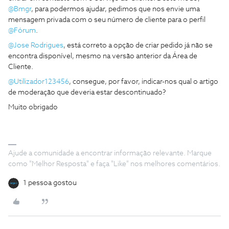
@Bmgr
, para podermos ajudar, pedimos que nos envie uma
mensagem privada com o seu número de cliente para o perfil
@Fórum
.
@Jose Rodrigues
, está correto a opção de criar pedido já não se
encontra disponível, mesmo na versão anterior da Área de
Cliente.
@Utilizador123456
, consegue, por favor, indicar-nos qual o artigo
de moderação que deveria estar descontinuado?
Muito obrigado
Ajude a comunidade a encontrar informação relevante. Marque
como "Melhor Resposta" e faça "Like" nos melhores comentários.
1 pessoa gostou