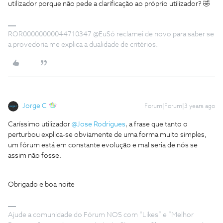
utilizador porque não pede a clarificação ao próprio utilizador? 🤣
ROR00000000044710347 @EuSó reclamei de novo para saber se
a provedoria me explica a dualidade de critérios.
Jorge C
Forum|Forum|3 years ago
Caríssimo utilizador
@Jose Rodrigues
, a frase que tanto o
perturbou explica-se obviamente de uma forma muito simples,
um fórum está em constante evolução e mal seria de nós se
assim não fosse.
Obrigado e boa noite
Ajude a comunidade do Fórum NOS com “Likes” e “Melhor