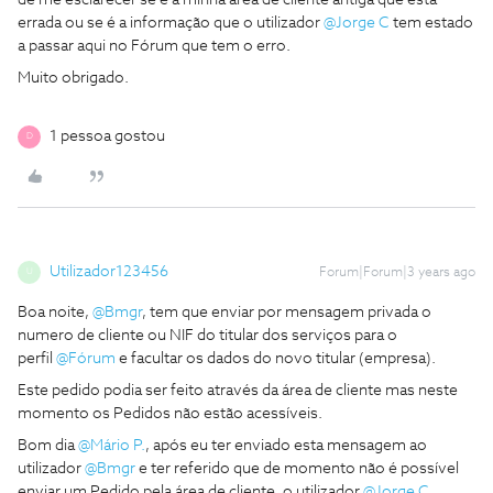
errada ou se é a informação que o utilizador
@Jorge C
tem estado
a passar aqui no Fórum que tem o erro.
Muito obrigado.
1 pessoa gostou
D
Utilizador123456
Forum|Forum|3 years ago
U
Boa noite,
@Bmgr
, tem que enviar por mensagem privada o
numero de cliente ou NIF do titular dos serviços para o
perfil
@Fórum
e facultar os dados do novo titular (empresa).
Este pedido podia ser feito através da área de cliente mas neste
momento os Pedidos não estão acessíveis.
Bom dia
@Mário P.
, após eu ter enviado esta mensagem ao
utilizador
@Bmgr
e ter referido que de momento não é possível
enviar um Pedido pela área de cliente, o utilizador
@Jorge C
,