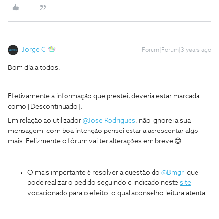
Jorge C
Forum|Forum|3 years ago
Bom dia a todos,
Efetivamente a informação que prestei, deveria estar marcada
como [Descontinuado].
Em relação ao utilizador
@Jose Rodrigues
, não ignorei a sua
mensagem, com boa intenção pensei estar a acrescentar algo
mais. Felizmente o fórum vai ter alterações em breve 😊
O mais importante é resolver a questão do
@Bmgr
que
pode realizar o pedido seguindo o indicado neste
site
vocacionado para o efeito, o qual aconselho leitura atenta.