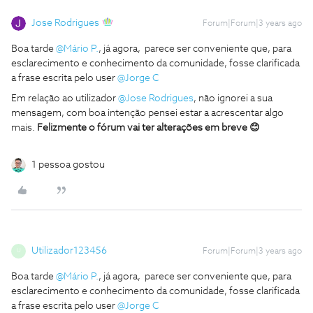
Jose Rodrigues
Forum|Forum|3 years ago
Boa tarde
@Mário P.
, já agora, parece ser conveniente que, para
esclarecimento e conhecimento da comunidade, fosse clarificada
a frase escrita pelo user
@Jorge C
Em relação ao utilizador
@Jose Rodrigues
, não ignorei a sua
mensagem, com boa intenção pensei estar a acrescentar algo
mais.
Felizmente o fórum vai ter alterações em breve 😊
1 pessoa gostou
Utilizador123456
Forum|Forum|3 years ago
U
Boa tarde
@Mário P.
, já agora, parece ser conveniente que, para
esclarecimento e conhecimento da comunidade, fosse clarificada
a frase escrita pelo user
@Jorge C