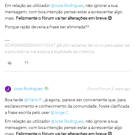
Em relação ao utilizador
@Jose Rodrigues
, não ignorei a sua
mensagem, com boa intenção pensei estar a acrescentar algo
mais.
Felizmente o fórum vai ter alterações em breve 😊
Porque razão deveria a frase ser eliminada??
ROR00000000044710347 @EuSó reclamei de novo para saber se
a provedoria me explica a dualidade de critérios.
Jose Rodrigues
Forum|Forum|3 years ago
Boa tarde
@Mário P.
, já agora, parece ser conveniente que, para
esclarecimento e conhecimento da comunidade, fosse clarificada
a frase escrita pelo user
@Jorge C
Em relação ao utilizador
@Jose Rodrigues
, não ignorei a sua
mensagem, com boa intenção pensei estar a acrescentar algo
mais.
Felizmente o fórum vai ter alterações em breve 😊