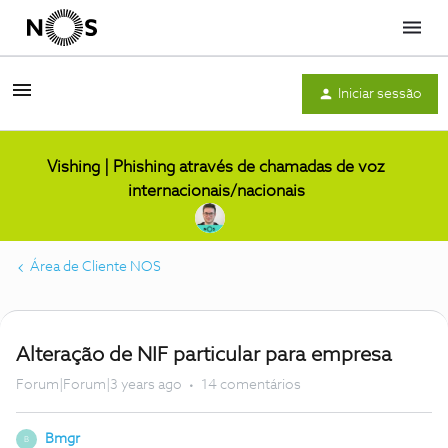
Menu
Iniciar sessão
Vishing | Phishing através de chamadas de voz
internacionais/nacionais
Área de Cliente NOS
Alteração de NIF particular para empresa
Forum|Forum|3 years ago
14 comentários
Bmgr
B