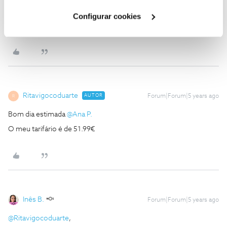
Cookies
".
Configurar cookies
Ajude a comunidade a encontrar informação relevante. Marque
como "Melhor Resposta" e faça "Like" nos melhores comentários.
Ritavigocoduarte
AUTOR
Forum|Forum|5 years ago
R
Bom dia estimada
@Ana P.
O meu tarifário é de 51.99€
Inês B.
Forum|Forum|5 years ago
@Ritavigocoduarte
,