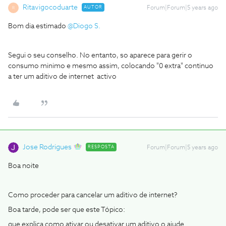
Ritavigocoduarte
AUTOR
Forum|Forum|5 years ago
R
Bom dia estimado
@Diogo S.
Segui o seu conselho. No entanto, so aparece para gerir o
consumo minimo e mesmo assim, colocando "0 extra" continuo
a ter um aditivo de internet activo
Jose Rodrigues
RESPOSTA
Forum|Forum|5 years ago
Boa noite
Como proceder para cancelar um aditivo de internet?
Boa tarde, pode ser que este Tópico:
que explica como ativar ou desativar um aditivo o ajude.