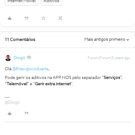
Internet Móvel
Aditivos
Mais antigos primeiro
11 Comentários
Diogo
Forum|Forum|5 years ago
Olá
@Ritavigocoduarte
,
Pode gerir os aditivos na APP NOS pelo separador “
Serviços
”,
“
Telemóvel
” e “
Gerir extra internet
”.
@Diogo