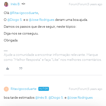
Inês B.
Forum|Forum|5 years ago
Olá
@Ritavigocoduarte
,
O
@Diogo S.
e o
@Jose Rodrigues
deram uma boa ajuda.
Damos os passos que deve seguir, neste tópico:
Diga-nos se conseguiu.
Obrigada
Ajude a comunidade a encontrar informação relevante. Marque
como "Melhor Resposta" e faça "Like" nos melhores comentários.
Ritavigocoduarte
AUTOR
Forum|Forum|5 years ago
R
boa tarde estimados
@Inês B.
@Diogo S.
e
@Jose Rodrigues