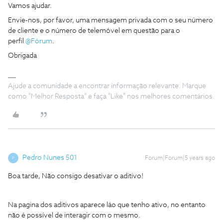
Vamos ajudar.
Envie-nos, por favor, uma mensagem privada com o seu número
de cliente e o número de telemóvel em questão para o
perfil
@Fórum
.
Obrigada
Ajude a comunidade a encontrar informação relevante. Marque
como "Melhor Resposta" e faça "Like" nos melhores comentários.
Pedro Nunes 501
Forum|Forum|5 years ago
P
Boa tarde, Não consigo desativar o aditivo!
Na pagina dos aditivos aparece láo que tenho ativo, no entanto
não é possível de interagir com o mesmo.