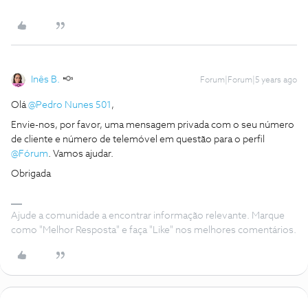
Inês B.
Forum|Forum|5 years ago
Olá
@Pedro Nunes 501
,
Envie-nos, por favor, uma mensagem privada com o seu número
de cliente e número de telemóvel em questão para o perfil
@Fórum
. Vamos ajudar.
Obrigada
Ajude a comunidade a encontrar informação relevante. Marque
como "Melhor Resposta" e faça "Like" nos melhores comentários.