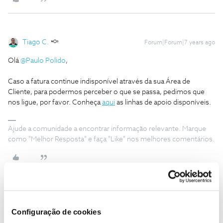
Tiago C.
Forum|Forum|7 years ago
Olá
@Paulo Polido
,
Caso a fatura continue indisponível através da sua Área de
Cliente, para podermos perceber o que se passa, pedimos que
nos ligue, por favor. Conheça
aqui
as linhas de apoio disponíveis.
Ajude a comunidade a encontrar informação relevante. Marque
como "Melhor Resposta" e faça "Like" nos melhores comentários.
Paulo Polido
AUTOR
Forum|Forum|7 years ago
P
Configuração de cookies
Boa tarde, gostei da não resposta sobre os comentários que fez