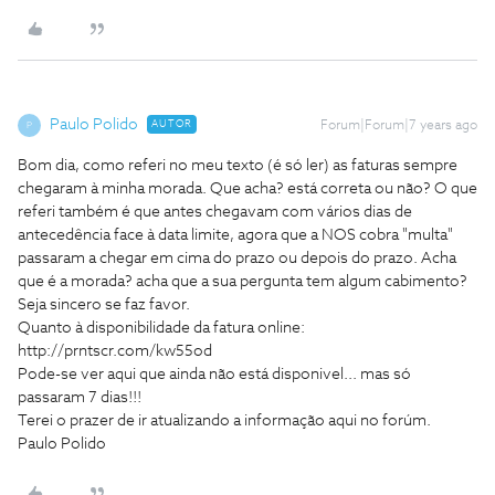
Paulo Polido
AUTOR
Forum|Forum|7 years ago
P
Bom dia, como referi no meu texto (é só ler) as faturas sempre
chegaram à minha morada. Que acha? está correta ou não? O que
referi também é que antes chegavam com vários dias de
antecedência face à data limite, agora que a NOS cobra "multa"
passaram a chegar em cima do prazo ou depois do prazo. Acha
que é a morada? acha que a sua pergunta tem algum cabimento?
Seja sincero se faz favor.
Quanto à disponibilidade da fatura online:
http://prntscr.com/kw55od
Pode-se ver aqui que ainda não está disponivel... mas só
passaram 7 dias!!!
Terei o prazer de ir atualizando a informação aqui no forúm.
Paulo Polido