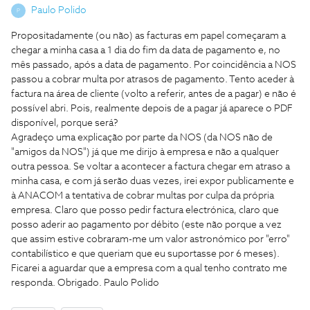
Paulo Polido
P
Propositadamente (ou não) as facturas em papel começaram a
chegar a minha casa a 1 dia do fim da data de pagamento e, no
mês passado, após a data de pagamento. Por coincidência a NOS
passou a cobrar multa por atrasos de pagamento. Tento aceder à
factura na área de cliente (volto a referir, antes de a pagar) e não é
possível abri. Pois, realmente depois de a pagar já aparece o PDF
disponível, porque será?
Agradeço uma explicação por parte da NOS (da NOS não de
"amigos da NOS") já que me dirijo à empresa e não a qualquer
outra pessoa. Se voltar a acontecer a factura chegar em atraso a
minha casa, e com já serão duas vezes, irei expor publicamente e
à ANACOM a tentativa de cobrar multas por culpa da própria
empresa. Claro que posso pedir factura electrónica, claro que
posso aderir ao pagamento por débito (este não porque a vez
que assim estive cobraram-me um valor astronómico por "erro"
contabilístico e que queriam que eu suportasse por 6 meses).
Ficarei a aguardar que a empresa com a qual tenho contrato me
responda. Obrigado. Paulo Polido