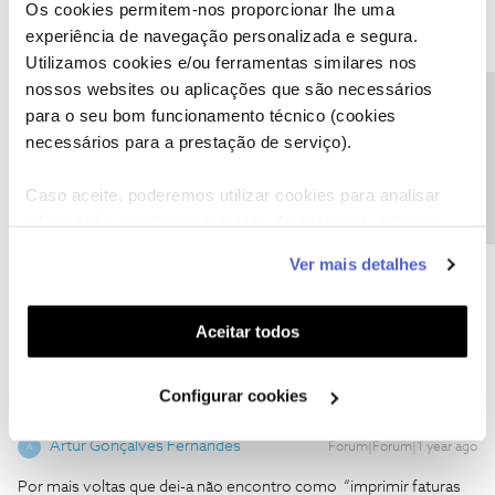
Os cookies permitem-nos proporcionar lhe uma
sobre a morada... o expectável.
experiência de navegação personalizada e segura.
Vou esperar mais uns dias e colocando aqui informação atualizada
Utilizamos cookies e/ou ferramentas similares nos
da questão das faturas.
nossos websites ou aplicações que são necessários
Precisa de ajuda?
Paulo Polido
para o seu bom funcionamento técnico (cookies
necessários para a prestação de serviço).
Caso aceite, poderemos utilizar cookies para analisar
informação estatística (cookies de analítica), adaptar
este serviço às suas preferências e apresentar-lhe
Artur Gonçalves Fernandes
Forum|Forum|1 year ago
A
Ver mais detalhes
funcionalidades (cookies de personalização e
como imprimir faturas pagas
funcionalidade) e adaptar anúncios aos seus interesses
(cookies de publicidade personalizada). Pode gerir a
Aceitar todos
utilização dos cookies clicando em "
Configurar
Cookies
".
Configurar cookies
Artur Gonçalves Fernandes
Forum|Forum|1 year ago
A
Por mais voltas que dei-a não encontro como “imprimir faturas