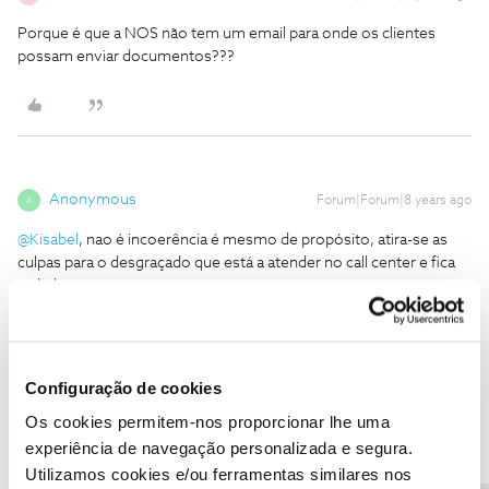
Porque é que a NOS não tem um email para onde os clientes
possam enviar documentos???
Anonymous
Forum|Forum|8 years ago
A
@Kisabel
, nao é incoerência é mesmo de propósito, atira-se as
culpas para o desgraçado que está a atender no call center e fica
tudo bem.
Estas tácticas Kafkianas sao muito conhecidas no mundo do
marketing.
1 pessoa gostou
Configuração de cookies
Os cookies permitem-nos proporcionar lhe uma
experiência de navegação personalizada e segura.
Utilizamos cookies e/ou ferramentas similares nos