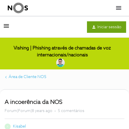
Menu
Iniciar sessão
Vishing | Phishing através de chamadas de voz
internacionais/nacionais
Área de Cliente NOS
A incoerência da NOS
Forum|Forum|8 years ago
5 comentários
Kisabel
K