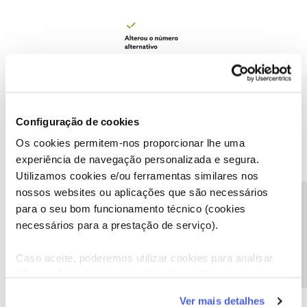
Configuração de cookies
Os cookies permitem-nos proporcionar lhe uma
experiência de navegação personalizada e segura.
Utilizamos cookies e/ou ferramentas similares nos
nossos websites ou aplicações que são necessários
Precisa de ajuda?
Alterar número alternativo em my.nos.pt
para o seu bom funcionamento técnico (cookies
Saiba como alterar o número alternativo da sua conta em
necessários para a prestação de serviço).
my.nos.pt ao seguir os passos abaixo:
Caso aceite, poderemos utilizar cookies para analisar
informação estatística (cookies de analítica), adaptar
este serviço às suas preferências e apresentar-lhe
Remover número alternativo na app my NOS
Ver mais detalhes