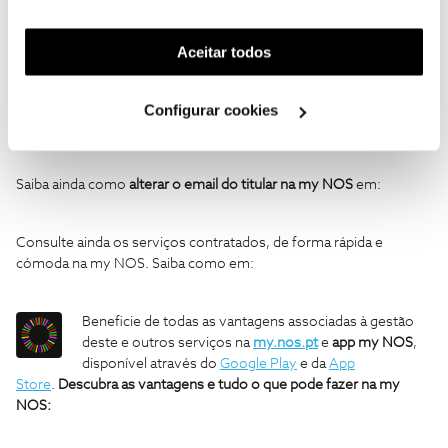
funcionalidades (cookies de personalização e
Saiba como remover o número alternativo na App my NOS ao
funcionalidade) e adaptar anúncios aos seus interesses
seguir os passos abaixo:
(cookies de publicidade personalizada). Pode gerir a
Aceitar todos
utilização dos cookies clicando em "
Configurar
Remover número alternativo em my.nos.pt
Cookies
".
Saiba como remover o número alternativo em my.nos.pt ao
Configurar cookies
seguir os passos abaixo:
Saiba ainda como
alterar o email do titular na my NOS
em:
Consulte ainda os serviços contratados, de forma rápida e
cómoda na my NOS. Saiba como em:
Beneficie de todas as vantagens associadas à gestão
deste e outros serviços na
my.nos.pt
e
app my NOS
,
disponível através do
Google Play
e da
App
Store
.
Descubra as vantagens e tudo o que pode fazer na my
NOS: