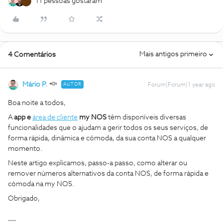
11 pessoas gostaram
Mais antigos primeiro
4 Comentários
Mário P.
AUTOR
Forum|Forum|1 year ago
Boa noite a todos,
A
app e
área de cliente
my NOS
têm disponíveis diversas
funcionalidades que o ajudam a gerir todos os seus serviços, de
forma rápida, dinâmica e cómoda, da sua conta NOS a qualquer
momento.
Neste artigo explicamos, passo-a passo, como alterar ou
remover números alternativos da conta NOS, de forma rápida e
cómoda na my NOS.
Obrigado,