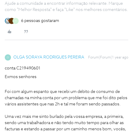
Ajude a comunidade a encontrar informação relevante. Marque
como "Melhor Resposta" e faça "Like" nos melhores comentários.
6 pessoas gostaram
M
OLGA SORAYA RODRIGUES PEREIRA
Forum|Forum|1 year ago
O
conta C219490601
Exmos senhores
Foi com algum espanto que recebi um débito de consumo de
chamadas na minha conta por um problema que me foi dito pelos
vários assistentes que nas 2h e tal me foram sendo passados.
Uma vez mais me sinto burlado pela vossa empresa, a primeira,
sendo uma trabalhadora e não tendo muito tempo para olhar as
facturas e estando a passar por um caminho menos bom, vocês,