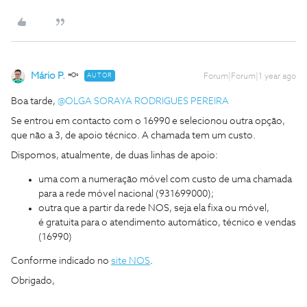
Mário P.
AUTOR
Forum|Forum|1 year ago
Boa tarde, ​
@OLGA SORAYA RODRIGUES PEREIRA
Se entrou em contacto com o 16990 e selecionou outra opção,
que não a 3, de apoio técnico. A chamada tem um custo.
Dispomos, atualmente, de duas linhas de apoio:
uma com a numeração móvel com custo de uma chamada
para a rede móvel nacional (931699000);
outra que a partir da rede NOS, seja ela fixa ou móvel,
é gratuita para o atendimento automático, técnico e vendas
(16990)
Conforme indicado no
site NOS
.
Obrigado,