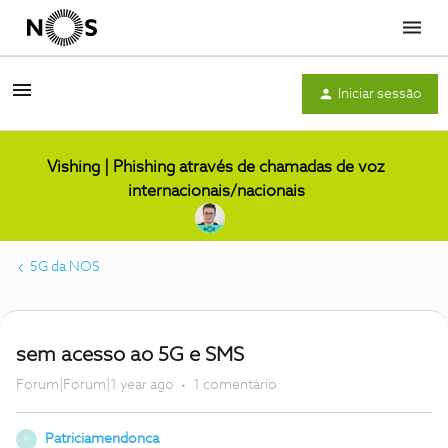
Menu
Iniciar sessão
Vishing | Phishing através de chamadas de voz
internacionais/nacionais
5G da NOS
sem acesso ao 5G e SMS
Forum|Forum|1 year ago
1 comentário
Patriciamendonca
P