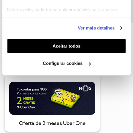
Caso aceite, poderemos utilizar cookies para analisar
informação estatística (cookies de analítica), adaptar
este serviço às suas preferências e apresentar-lhe
Ver mais detalhes
funcionalidades (cookies de personalização e
funcionalidade) e adaptar anúncios aos seus interesses
(cookies de publicidade personalizada). Pode gerir a
Aceitar todos
utilização dos cookies clicando em "
Configurar
A poupança que COMBINA
Cookies
".
Configurar cookies
Oferta de 2 meses Uber One