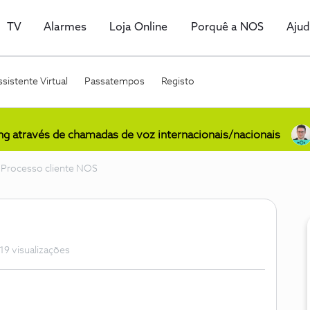
TV
Alarmes
Loja Online
Porquê a NOS
Aju
sistente Virtual
Passatempos
Registo
ing através de chamadas de voz internacionais/nacionais
Processo cliente NOS
19 visualizações