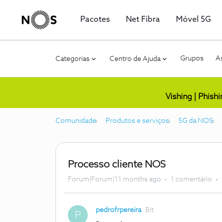
Pacotes
Net Fibra
Móvel 5G
Grupos
As
Categorias
Centro de Ajuda
Vishing | Phish
Comunidade
Produtos e serviços
5G da NOS
Processo cliente NOS
Forum|Forum|11 months ago
1 comentário
pedrofrpereira
Bit
P