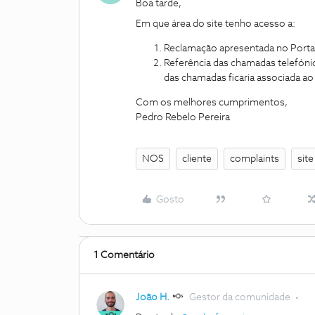
Boa tarde,
Em que área do site tenho acesso a:
Reclamação apresentada no Port
Referência das chamadas telefóni
das chamadas ficaria associada ao
Com os melhores cumprimentos,
Pedro Rebelo Pereira
NOS
cliente
complaints
sit
Gosto
1 Comentário
João H.
Gestor da comunidade