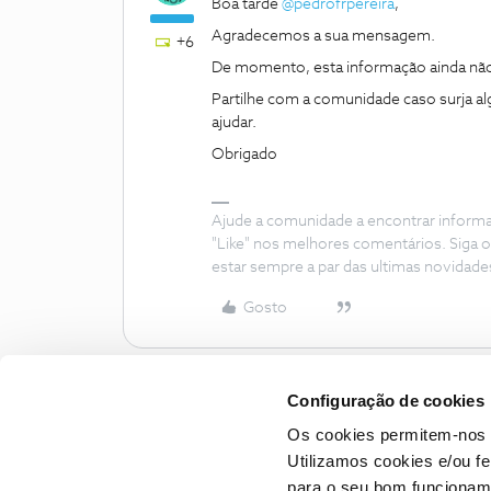
Boa tarde ​
@pedrofrpereira
,
Agradecemos a sua mensagem.
+6
De momento, esta informação ainda não
Partilhe com a comunidade caso surja a
ajudar.
Obrigado
Ajude a comunidade a encontrar inform
"Like" nos melhores comentários. Siga o
estar sempre a par das ultimas novidade
Gosto
Configuração de cookies
Os cookies permitem-nos 
Utilizamos cookies e/ou f
para o seu bom funcioname