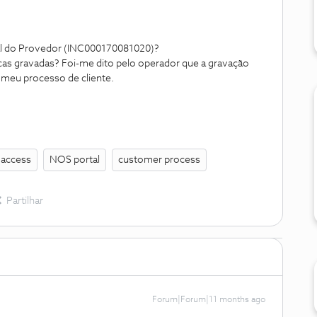
al do Provedor (INC000170081020
)?
cas gravadas? Foi-me dito pelo operador que a gravação
 meu processo de cliente.
e access
NOS portal
customer process
Partilhar
Forum|Forum|11 months ago