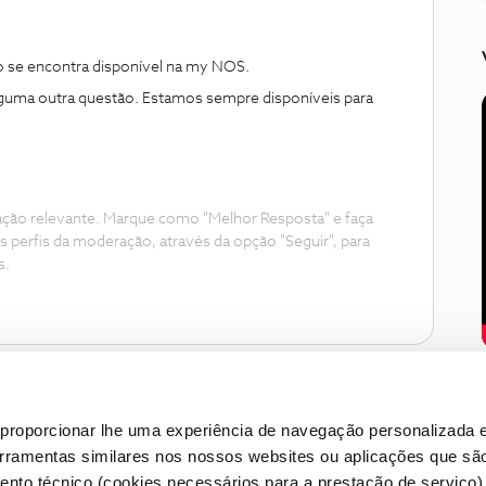
 se encontra disponível na my NOS.
lguma outra questão. Estamos sempre disponíveis para
ação relevante. Marque como "Melhor Resposta" e faça
s perfis da moderação, através da opção "Seguir", para
s.
proporcionar lhe uma experiência de navegação personalizada e
erramentas similares nos nossos websites ou aplicações que sã
nto técnico (cookies necessários para a prestação de serviço)