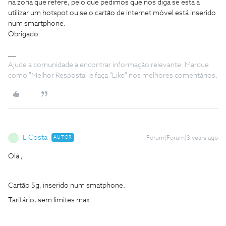
na zona que refere, pelo que pedimos que nos diga se está a
utilizar um hotspot ou se o cartão de internet móvel está inserido
num smartphone.
Obrigado
Ajude a comunidade a encontrar informação relevante. Marque
como "Melhor Resposta" e faça "Like" nos melhores comentários.
L Costa
AUTOR
Forum|Forum|3 years ago
L
Olá ,
Cartão 5g, inserido num smatphone.
Tarifário, sem limites max.