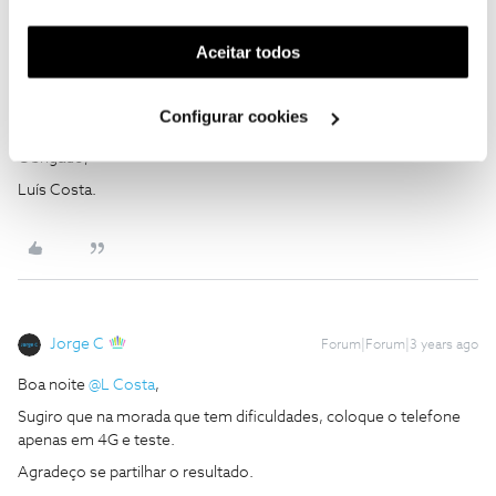
funcionalidade) e adaptar anúncios aos seus interesses
Olá,
(cookies de publicidade personalizada). Pode gerir a
Aceitar todos
utilização dos cookies clicando em "
Configurar
Sim e a velocidades bastante aceitáveis.
Cookies
".
Configurar cookies
Obrigado,
Luís Costa.
Jorge C
Forum|Forum|3 years ago
Boa noite
@L Costa
,
Sugiro que na morada que tem dificuldades, coloque o telefone
apenas em 4G e teste.
Agradeço se partilhar o resultado.