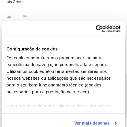
Luís Costa
Mário P.
Forum|Forum|3 years ago
Configuração de cookies
E na zona em que se encontra sempre conseguiu aceder ao 5G,
Os cookies permitem-nos proporcionar lhe uma
@L Costa
?
experiência de navegação personalizada e segura.
Obrigado
Utilizamos cookies e/ou ferramentas similares nos
nossos websites ou aplicações que são necessários
Precisa de ajuda?
Ajude a comunidade a encontrar informação relevante. Marque
para o seu bom funcionamento técnico (cookies
como "Melhor Resposta" e faça "Like" nos melhores comentários.
necessários para a prestação de serviço).
Caso aceite, poderemos utilizar cookies para analisar
informação estatística (cookies de analítica), adaptar
este serviço às suas preferências e apresentar-lhe
Ver mais detalhes
L Costa
AUTOR
Forum|Forum|3 years ago
funcionalidades (cookies de personalização e
L