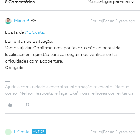
Mais antigos primeiro
8 Comentários
Mário P.
Forum|Forum|3 years ago
Boa tarde
@L Costa
,
Lamentamos a situação.
Vamos ajudar. Confirme-nos, por favor, o código postal da
localidade em questão para conseguirmos verificar se há
dificuldades com a cobertura.
Obrigado
Ajude a comunidade a encontrar informação relevante. Marque
como "Melhor Resposta" e faça "Like" nos melhores comentários.
L Costa
AUTOR
Forum|Forum|3 years ago
L