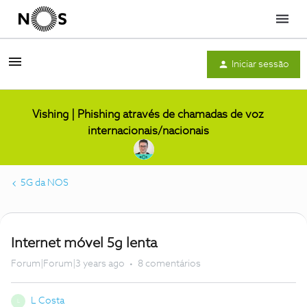
Menu
Iniciar sessão
Vishing | Phishing através de chamadas de voz
internacionais/nacionais
5G da NOS
Internet móvel 5g lenta
Forum|Forum|3 years ago
8 comentários
L Costa
L