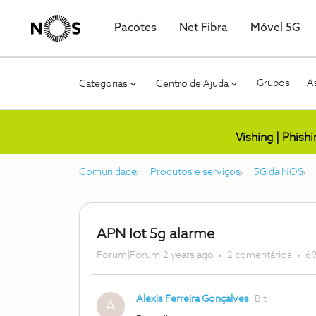
Pacotes
Net Fibra
Móvel 5G
Grupos
As
Categorias
Centro de Ajuda
Vishing | Phish
Comunidade
Produtos e serviços
5G da NOS
APN Iot 5g alarme
Forum|Forum|2 years ago
2 comentários
69
Alexis Ferreira Gonçalves
Bit
A