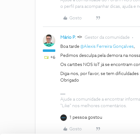
Ajude a comunidade do Fórum NOS com “
o perfil para acompanhar dicas, ajuda 
Gosto
Mário P.
Gestor da comunidade
Boa tarde
@Alexis Ferreira Gonçalves
,
Pedimos desculpa pela demora na nossa
+6
Os cartões NOS IoT já se encontram com
Diga-nos, por favor, se tem dificuldades 
Obrigado
Ajude a comunidade a encontrar inform
"Like" nos melhores comentários.
1 pessoa gostou
Gosto