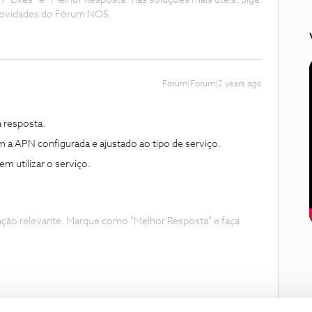
Likes” e “Melhor Resposta” nas soluções mais úteis. Siga
e novidades do Fórum NOS.
Forum|Forum|2 years ago
 resposta.
 a APN configurada e ajustado ao tipo de serviço.
em utilizar o serviço.
ação relevante. Marque como "Melhor Resposta" e faça