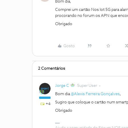
Bom dia,
Comprei um cartão Nos Iot 5G para ala
procorando no forum os APN que encont
Obrigado
Gosto
2 Comentários
Jorge C
Super User
Bom dia
@Alexis Ferreira Gonçalves
,
Sugiro que coloque o cartão num smart
+4
Obrigado