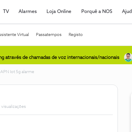
TV
Alarmes
Loja Online
Porquê a NOS
Aju
sistente Virtual
Passatempos
Registo
ing através de chamadas de voz internacionais/nacionais
APN Iot 5g alarme
 visualizações