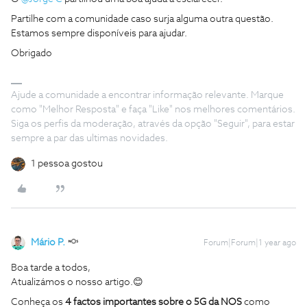
Partilhe com a comunidade caso surja alguma outra questão.
Estamos sempre disponíveis para ajudar.
Obrigado
Ajude a comunidade a encontrar informação relevante. Marque
como "Melhor Resposta" e faça "Like" nos melhores comentários.
Siga os perfis da moderação, através da opção "Seguir", para estar
sempre a par das ultimas novidades.
1 pessoa gostou
Mário P.
Forum|Forum|1 year ago
Boa tarde a todos,
Atualizámos o nosso artigo.😊
Conheça os
4 factos importantes sobre o 5G da NOS
como