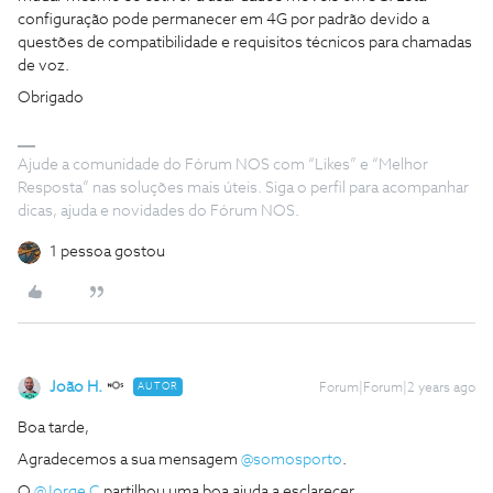
configuração pode permanecer em 4G por padrão devido a
questões de compatibilidade e requisitos técnicos para chamadas
de voz.
Obrigado
Ajude a comunidade do Fórum NOS com “Likes” e “Melhor
Resposta” nas soluções mais úteis. Siga o perfil para acompanhar
dicas, ajuda e novidades do Fórum NOS.
1 pessoa gostou
João H.
AUTOR
Forum|Forum|2 years ago
Boa tarde,
Agradecemos a sua mensagem
@somosporto
.
O
@Jorge C
partilhou uma boa ajuda a esclarecer.