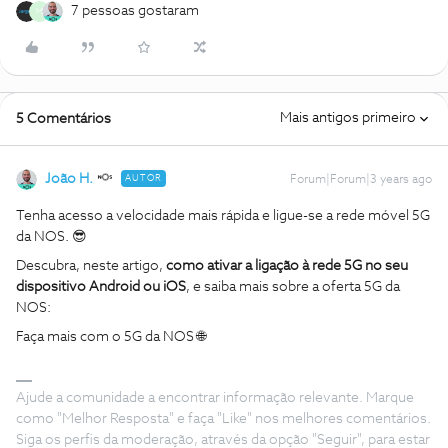
7 pessoas gostaram
M
Mais antigos primeiro
5 Comentários
João H.
AUTOR
Forum|Forum|3 years ago
Tenha acesso a velocidade mais rápida e ligue-se a rede móvel 5G
da NOS. 😎
Descubra, neste artigo,
como ativar a ligação à rede 5G no seu
dispositivo Android ou iOS
, e s
aiba mais sobre a oferta 5G da
NOS:
Faça mais com o 5G da NOS 🌐
Ajude a comunidade a encontrar informação relevante. Marque
como "Melhor Resposta" e faça "Like" nos melhores comentários.
Siga os perfis da moderação, através da opção "Seguir", para estar