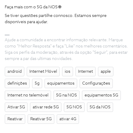
Faça mais com o 5G da NOS 🌐
Se tiver questões partilhe connosco. Estamos sempre
disponíveis para ajudar.
Ajude a comunidade a encontrar informação relevante. Marque
como "Melhor Resposta" e faça "Like" nos melhores comentários.
Siga os perfis da moderação, através da opção "Seguir", para estar
sempre a par das ultimas novidades.
android
Internet Móvel
ios
Internet
apple
definições
5g
equipamentos
Configurações
Internet no telemóvel
5G na NOS
equipamentos 5G
Ativar 5G
ativar rede 5G
5G NOS
5G da NOS
Reativar
Reativar 5G
ativar 4G