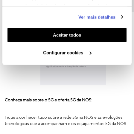
informação estatística (cookies de analítica), adaptar
Por fim, selecione "
5G Automático
" para ativar a rede
este serviço às suas preferências e apresentar-lhe
móvel 5G;
Ver mais detalhes
funcionalidades (cookies de personalização e
funcionalidade) e adaptar anúncios aos seus interesses
(cookies de publicidade personalizada). Pode gerir a
Aceitar todos
utilização dos cookies clicando em "
Configurar
Cookies
".
Configurar cookies
Conheça mais sobre o 5G e oferta 5G da NOS
:
Fique a conhecer tudo sobre a rede 5G na NOS e as evoluções
tecnológicas que a acompanham e os equipamentos 5G da NOS: