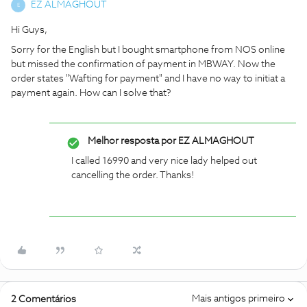
EZ ALMAGHOUT
E
Hi Guys,
Sorry for the English but I bought smartphone from NOS online
but missed the confirmation of payment in MBWAY. Now the
order states "Wafting for payment" and I have no way to initiat a
payment again. How can I solve that?
Melhor resposta por
EZ ALMAGHOUT
I called 16990 and very nice lady helped out
cancelling the order. Thanks!
Mais antigos primeiro
2 Comentários