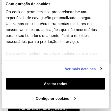
Thank you
Configuração de cookies
Os cookies permitem-nos proporcionar lhe uma
Ajude a comunidade a encontrar informação relevante. Marque
experiência de navegação personalizada e segura.
como "Melhor Resposta" e faça "Like" nos melhores comentários.
Utilizamos cookies e/ou ferramentas similares nos
Siga os perfis da moderação, através da opção "Seguir", para estar
nossos websites ou aplicações que são necessários
sempre a par das ultimas novidades.
Precisa de ajuda?
para o seu bom funcionamento técnico (cookies
necessários para a prestação de serviço).
1 pessoa gostou
E
Caso aceite, poderemos utilizar cookies para analisar
informação estatística (cookies de analítica), adaptar
este serviço às suas preferências e apresentar-lhe
Ver mais detalhes
funcionalidades (cookies de personalização e
funcionalidade) e adaptar anúncios aos seus interesses
(cookies de publicidade personalizada). Pode gerir a
Aceitar todos
utilização dos cookies clicando em "
Configurar
Cookies
".
Configurar cookies