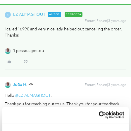
EZ ALMAGHOUT
AUTOR
RESPOSTA
E
Forum|Forum|3 years ago
I called 16990 and very nice lady helped out cancelling the order.
Thanks!
1 pessoa gostou
João H.
Forum|Forum|3 years ago
Hello
@EZ ALMAGHOUT
,
Thank you for reaching out to us. Thank you for your feedback
regarding this matter.
Please, tell us if you have any other question. We’re always
available to assist.