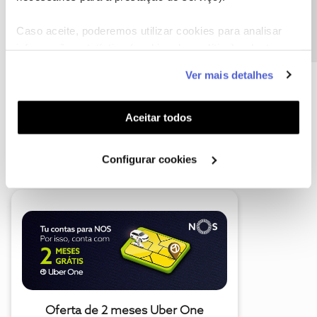
Precisa de ajuda?
Caso aceite, poderemos utilizar cookies para analisar
informação estatística (cookies de analítica), adaptar
este serviço às suas preferências e apresentar-lhe
Ver mais detalhes
funcionalidades (cookies de personalização e
funcionalidade) e adaptar anúncios aos seus interesses
(cookies de publicidade personalizada). Pode gerir a
Aceitar todos
utilização dos cookies clicando em "
Configurar
A poupança que COMBINA
Cookies
".
Configurar cookies
Oferta de 2 meses Uber One