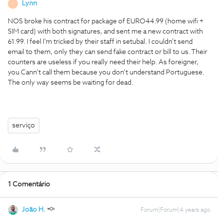
Lynn
L
NOS broke his contract for package of EURO44.99 (home wifi +
SIM card) with both signatures, and sent me a new contract with
61.99. I feel I'm tricked by their staff in setubal. I couldn’t send
email to them, only they can send fake contract or bill to us. Their
counters are useless if you really need their help. As foreigner,
you Cann’t call them because you don’t understand Portuguese.
The only way seems be waiting for dead.
serviço
1 Comentário
João H.
Forum|Forum|4 years ago