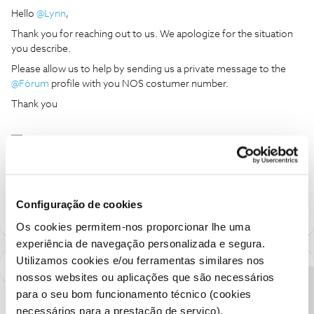
Hello
@Lynn
,
Thank you for reaching out to us. We apologize for the situation
you describe.
Please allow us to help by sending us a private message to the
@Fórum
profile with you NOS costumer number.
Thank you
Ajude a comunidade a encontrar informação relevante. Marque
como "Melhor Resposta" e faça "Like" nos melhores comentários.
Siga os perfis da moderação, através da opção "Seguir", para estar
sempre a par das ultimas novidades.
Configuração de cookies
Os cookies permitem-nos proporcionar lhe uma
experiência de navegação personalizada e segura.
Utilizamos cookies e/ou ferramentas similares nos
nossos websites ou aplicações que são necessários
para o seu bom funcionamento técnico (cookies
necessários para a prestação de serviço).