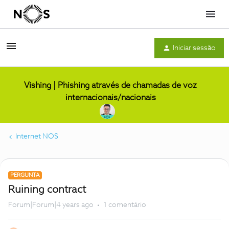
Menu
Iniciar sessão
Vishing | Phishing através de chamadas de voz
internacionais/nacionais
Internet NOS
PERGUNTA
Ruining contract
Forum|Forum|4 years ago
1 comentário