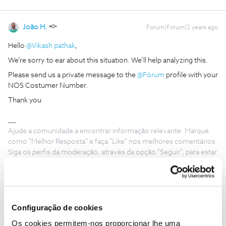
João H.
Forum|Forum|2 years ago
Hello
@Vikash pathak
,
We’re sorry to ear about this situation. We’ll help analyzing this.
Please send us a private message to the
@Fórum
profile with your
NOS Costumer Number.
Thank you
Ajude a comunidade a encontrar informação relevante. Marque
como "Melhor Resposta" e faça "Like" nos melhores comentários.
Siga os perfis da moderação, através da opção "Seguir", para estar
sempre a par das ultimas novidades.
Configuração de cookies
Guimas
Forum|Forum|2 years ago
Os cookies permitem-nos proporcionar lhe uma