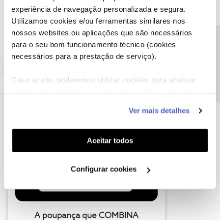
experiência de navegação personalizada e segura.
You can’t cancel the contract by being unsatisfied. Gotta work it
Utilizamos cookies e/ou ferramentas similares nos
out with the technical team
nossos websites ou aplicações que são necessários
Precisa de ajuda?
para o seu bom funcionamento técnico (cookies
necessários para a prestação de serviço).
Caso aceite, poderemos utilizar cookies para analisar
informação estatística (cookies de analítica), adaptar
este serviço às suas preferências e apresentar-lhe
Ver mais detalhes
funcionalidades (cookies de personalização e
funcionalidade) e adaptar anúncios aos seus interesses
(cookies de publicidade personalizada). Pode gerir a
Aceitar todos
utilização dos cookies clicando em "
Configurar
Cookies
".
Configurar cookies
A poupança que COMBINA