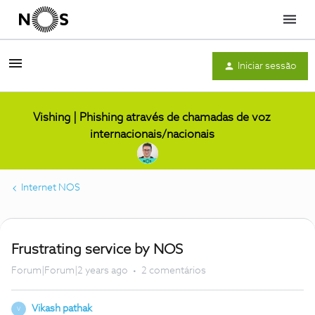
Menu
Iniciar sessão
Vishing | Phishing através de chamadas de voz
internacionais/nacionais
Internet NOS
Frustrating service by NOS
Forum|Forum|2 years ago
2 comentários
Vikash pathak
V