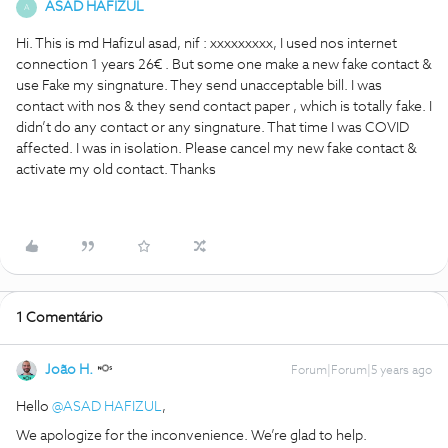
ASAD HAFIZUL
A
Hi. This is md Hafizul asad, nif : xxxxxxxxx, I used nos internet
connection 1 years 26€ . But some one make a new fake contact &
use Fake my singnature. They send unacceptable bill. I was
contact with nos & they send contact paper , which is totally fake. I
didn’t do any contact or any singnature. That time I was COVID
affected. I was in isolation. Please cancel my new fake contact &
activate my old contact. Thanks
1 Comentário
João H.
Forum|Forum|5 years ago
Hello
@ASAD HAFIZUL
,
We apologize for the inconvenience. We’re glad to help.