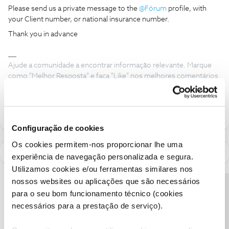
Please send us a private message to the
@Fórum
profile, with
your Client number, or national insurance number.
Thank you in advance
Ajude a comunidade a encontrar informação relevante. Marque
como "Melhor Resposta" e faça "Like" nos melhores comentários.
Siga os perfis da moderação, através da opção "Seguir", para estar
sempre a par das ultimas novidades.
Configuração de cookies
Os cookies permitem-nos proporcionar lhe uma
experiência de navegação personalizada e segura.
Utilizamos cookies e/ou ferramentas similares nos
nossos websites ou aplicações que são necessários
Precisa de ajuda?
para o seu bom funcionamento técnico (cookies
necessários para a prestação de serviço).