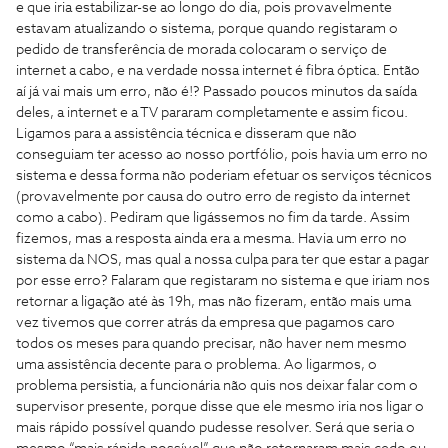
e que iria estabilizar-se ao longo do dia, pois provavelmente
estavam atualizando o sistema, porque quando registaram o
pedido de transferência de morada colocaram o serviço de
internet a cabo, e na verdade nossa internet é fibra óptica. Então
aí já vai mais um erro, não é!? Passado poucos minutos da saída
deles, a internet e a TV pararam completamente e assim ficou.
Ligamos para a assistência técnica e disseram que não
conseguiam ter acesso ao nosso portfólio, pois havia um erro no
sistema e dessa forma não poderiam efetuar os serviços técnicos
(provavelmente por causa do outro erro de registo da internet
como a cabo). Pediram que ligássemos no fim da tarde. Assim
fizemos, mas a resposta ainda era a mesma. Havia um erro no
sistema da NOS, mas qual a nossa culpa para ter que estar a pagar
por esse erro? Falaram que registaram no sistema e que iriam nos
retornar a ligação até às 19h, mas não fizeram, então mais uma
vez tivemos que correr atrás da empresa que pagamos caro
todos os meses para quando precisar, não haver nem mesmo
uma assistência decente para o problema. Ao ligarmos, o
problema persistia, a funcionária não quis nos deixar falar com o
supervisor presente, porque disse que ele mesmo iria nos ligar o
mais rápido possível quando pudesse resolver. Será que seria o