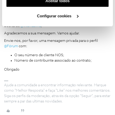
Aceitar todos
utilização dos cookies clicando em "
Configurar
Cookies
".
Configurar cookies
João H.
Forum|Forum|2 years ago
Boa tarde
@vitoriasilva
,
Agradecemos a sua mensagem. Vamos ajudar.
Envie-nos, por favor, uma mensagem privada para o perfil
@Fórum
com:
O seu número de cliente NOS;
Número de contribuinte associado ao contrato;
Obrigado
Ajude a comunidade a encontrar informação relevante. Marque
como "Melhor Resposta" e faça "Like" nos melhores comentários.
Siga os perfis da moderação, através da opção "Seguir", para estar
sempre a par das ultimas novidades.