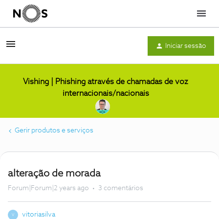
Menu
Iniciar sessão
Vishing | Phishing através de chamadas de voz
internacionais/nacionais
Gerir produtos e serviços
alteração de morada
Forum|Forum|2 years ago
3 comentários
vitoriasilva
V