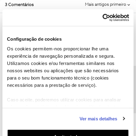
Mais antigos primeiro
3 Comentários
Guimas
Forum|Forum|2 years ago
Aguarde pelo contacto .. basicamente é isso
Configuração de cookies
Os cookies permitem-nos proporcionar lhe uma
experiência de navegação personalizada e segura.
Utilizamos cookies e/ou ferramentas similares nos
nossos websites ou aplicações que são necessários
Precisa de ajuda?
vitoriasilva
para o seu bom funcionamento técnico (cookies
AUTOR
Forum|Forum|2 years ago
V
necessários para a prestação de serviço).
Aguarde pelo contacto .. basicamente é isso
Não posso aguardar por contacto. Já estou há mais de uma
Caso aceite, poderemos utilizar cookies para analisar
semana a aguardar e meu marido e eu dependemos da internet
informação estatística (cookies de analítica), adaptar
para trabalhar, trabalhamos home office. Uma empresa de
este serviço às suas preferências e apresentar-lhe
tecnologia não consegue ser eficiente? É absurdo.
Ver mais detalhes
funcionalidades (cookies de personalização e
funcionalidade) e adaptar anúncios aos seus interesses
(cookies de publicidade personalizada). Pode gerir a