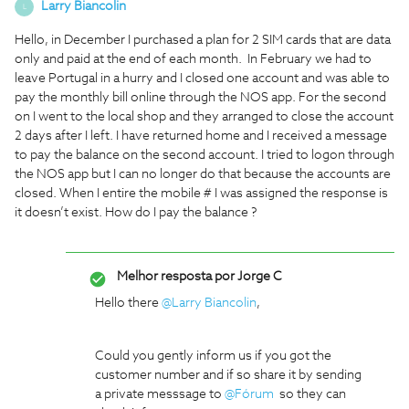
Larry Biancolin
L
Hello, in December I purchased a plan for 2 SIM cards that are data
only and paid at the end of each month. In February we had to
leave Portugal in a hurry and I closed one account and was able to
pay the monthly bill online through the NOS app. For the second
on I went to the local shop and they arranged to close the account
2 days after I left. I have returned home and I received a message
to pay the balance on the second account. I tried to logon through
the NOS app but I can no longer do that because the accounts are
closed. When I entire the mobile # I was assigned the response is
it doesn’t exist. How do I pay the balance ?
Melhor resposta por
Jorge C
Hello there
@Larry Biancolin
,
Could you gently inform us if you got the
customer number and if so share it by sending
a private messsage to
@Fórum
so they can