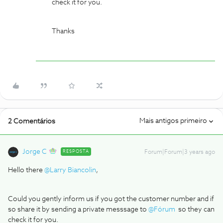
check it for you.
Thanks
Mais antigos primeiro
2 Comentários
Jorge C
RESPOSTA
Forum|Forum|3 years ago
Hello there
@Larry Biancolin
,
Could you gently inform us if you got the customer number and if
so share it by sending a private messsage to
@Fórum
so they can
check it for you.