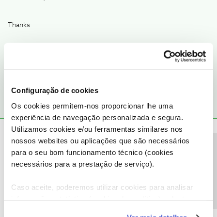
Thanks
Ajude a comunidade do Fórum NOS com “Likes” e “Melhor
Resposta” nas soluções mais úteis. Siga o perfil para acompanhar
dicas, ajuda e novidades do Fórum NOS.
Configuração de cookies
Os cookies permitem-nos proporcionar lhe uma
experiência de navegação personalizada e segura.
Utilizamos cookies e/ou ferramentas similares nos
Mário P.
Forum|Forum|3 years ago
nossos websites ou aplicações que são necessários
Precisa de ajuda?
Hello
@Larry Biancolin
Larry Biancolin,
para o seu bom funcionamento técnico (cookies
@Jorge C
, was a good help.
necessários para a prestação de serviço).
Please send us a private message with your customer number for
the profile
@Fórum
.
Caso aceite, poderemos utilizar cookies para analisar
Best Ragards,
informação estatística (cookies de analítica), adaptar
este serviço às suas preferências e apresentar-lhe