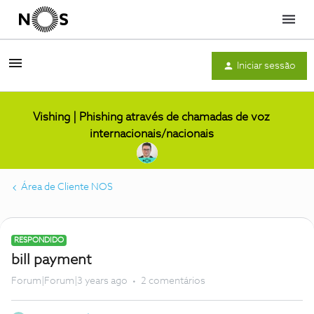
Menu
Iniciar sessão
Vishing | Phishing através de chamadas de voz
internacionais/nacionais
Área de Cliente NOS
RESPONDIDO
bill payment
Forum|Forum|3 years ago
2 comentários