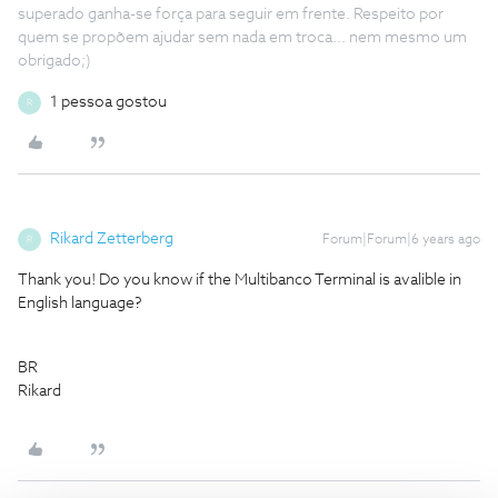
superado ganha-se força para seguir em frente. Respeito por
quem se propõem ajudar sem nada em troca... nem mesmo um
obrigado;)
1 pessoa gostou
R
Rikard Zetterberg
Forum|Forum|6 years ago
R
Thank you! Do you know if the Multibanco Terminal is avalible in
English language?
BR
Rikard