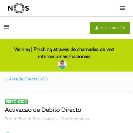
Menu
Iniciar sessão
Vishing | Phishing através de chamadas de voz
internacionais/nacionais
Área de Cliente NOS
RESPONDIDO
Activacao de Debito Directo
Forum|Forum|8 years ago
12 comentários