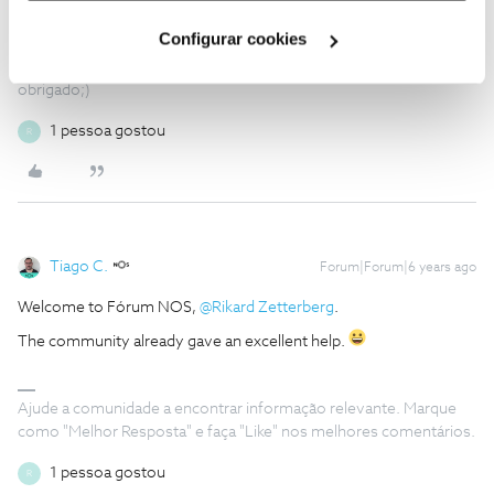
Ser cliente NOS pode não ser fácil, mas a cada obstáculo
Cookies
".
Configurar cookies
superado ganha-se força para seguir em frente. Respeito por
quem se propõem ajudar sem nada em troca... nem mesmo um
obrigado;)
1 pessoa gostou
R
Tiago C.
Forum|Forum|6 years ago
Welcome to Fórum NOS,
@Rikard Zetterberg
.
The community already gave an excellent help.
Ajude a comunidade a encontrar informação relevante. Marque
como "Melhor Resposta" e faça "Like" nos melhores comentários.
1 pessoa gostou
R