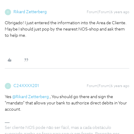
Rikard Zetterberg
Forum|Forum|6 years ago
R
Obrigado! I just entered the information into the Area de Cliente.
Maybe I should just pop by the nearest NOS-shop and ask them
to help me.
C24XXXX201
Forum|Forum|6 years ago
C
Yes
@Rikard Zetterberg
, You should go there and sign the
"mandato" that allows your bank to authorize direct debits in Your
account.
Ser cliente NOS pode não ser fácil, mas a cada obstáculo