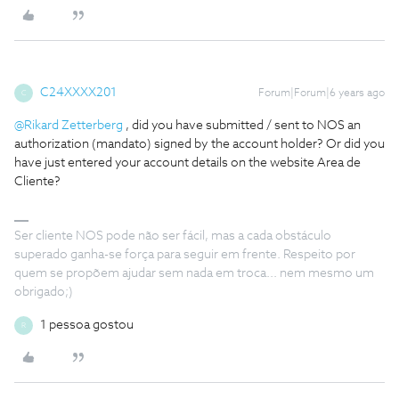
C24XXXX201
Forum|Forum|6 years ago
C
@Rikard Zetterberg
, did you have submitted / sent to NOS an
authorization (mandato) signed by the account holder? Or did you
have just entered your account details on the website Area de
Cliente?
Ser cliente NOS pode não ser fácil, mas a cada obstáculo
superado ganha-se força para seguir em frente. Respeito por
quem se propõem ajudar sem nada em troca... nem mesmo um
obrigado;)
1 pessoa gostou
R