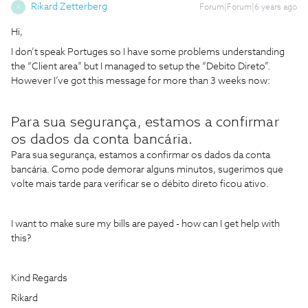
Rikard Zetterberg
Forum|Forum|6 years ago
R
Hi,
I don’t speak Portuges so I have some problems understanding
the “Client area” but I managed to setup the “Debito Direto”.
However I’ve got this message for more than 3 weeks now:
Para sua segurança, estamos a confirmar
os dados da conta bancária.
Para sua segurança, estamos a confirmar os dados da conta
bancária. Como pode demorar alguns minutos, sugerimos que
volte mais tarde para verificar se o débito direto ficou ativo.
I want to make sure my bills are payed - how can I get help with
this?
Kind Regards
Rikard