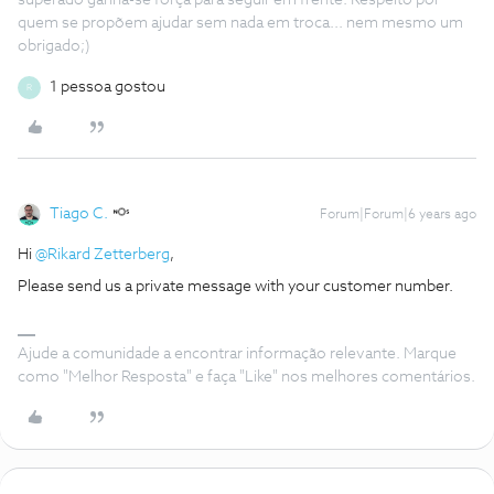
superado ganha-se força para seguir em frente. Respeito por
quem se propõem ajudar sem nada em troca... nem mesmo um
obrigado;)
1 pessoa gostou
R
Tiago C.
Forum|Forum|6 years ago
Hi
@Rikard Zetterberg
,
Please send us a private message with your customer number.
Ajude a comunidade a encontrar informação relevante. Marque
como "Melhor Resposta" e faça "Like" nos melhores comentários.