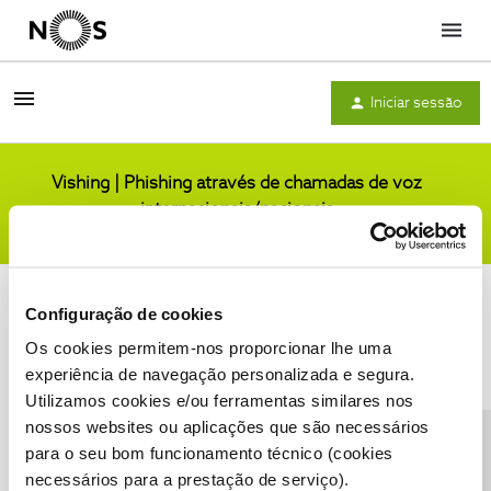
Menu
Iniciar sessão
Vishing | Phishing através de chamadas de voz
internacionais/nacionais
Comunidade
Configuração de cookies
Os cookies permitem-nos proporcionar lhe uma
experiência de navegação personalizada e segura.
Utilizamos cookies e/ou ferramentas similares nos
Condições do Fórum NOS
Accessibility statement
nossos websites ou aplicações que são necessários
para o seu bom funcionamento técnico (cookies
necessários para a prestação de serviço).