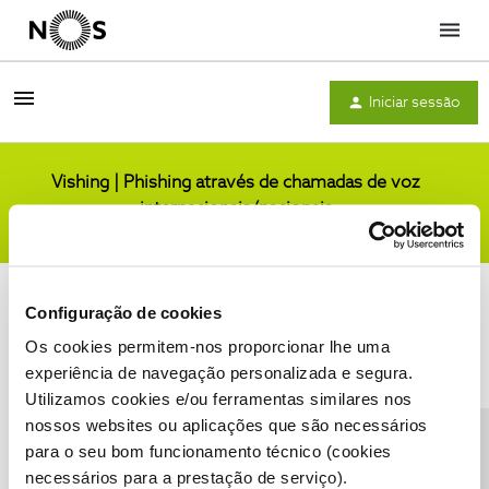
Menu
Iniciar sessão
Vishing | Phishing através de chamadas de voz
internacionais/nacionais
Comunidade
Configuração de cookies
Os cookies permitem-nos proporcionar lhe uma
experiência de navegação personalizada e segura.
Utilizamos cookies e/ou ferramentas similares nos
Condições do Fórum NOS
Accessibility statement
nossos websites ou aplicações que são necessários
para o seu bom funcionamento técnico (cookies
necessários para a prestação de serviço).