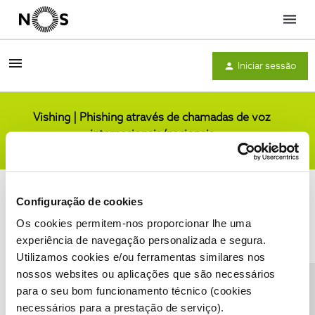
Menu
Iniciar sessão
Vishing | Phishing através de chamadas de voz
internacionais/nacionais
Comunidade
Configuração de cookies
Os cookies permitem-nos proporcionar lhe uma
experiência de navegação personalizada e segura.
Utilizamos cookies e/ou ferramentas similares nos
Condições do Fórum NOS
Accessibility statement
nossos websites ou aplicações que são necessários
para o seu bom funcionamento técnico (cookies
necessários para a prestação de serviço).