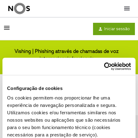
Menu
Iniciar sessão
Vishing | Phishing através de chamadas de voz
internacionais/nacionais
Comunidade
Configuração de cookies
Os cookies permitem-nos proporcionar lhe uma
experiência de navegação personalizada e segura.
Utilizamos cookies e/ou ferramentas similares nos
Condições do Fórum NOS
Accessibility statement
nossos websites ou aplicações que são necessários
para o seu bom funcionamento técnico (cookies
necessários para a prestação de serviço).