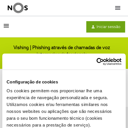
Menu
Iniciar sessão
Vishing | Phishing através de chamadas de voz
internacionais/nacionais
Comunidade
Configuração de cookies
Os cookies permitem-nos proporcionar lhe uma
experiência de navegação personalizada e segura.
Utilizamos cookies e/ou ferramentas similares nos
Condições do Fórum NOS
Accessibility statement
nossos websites ou aplicações que são necessários
para o seu bom funcionamento técnico (cookies
necessários para a prestação de serviço).