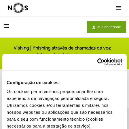
Menu
Iniciar sessão
Vishing | Phishing através de chamadas de voz
internacionais/nacionais
Comunidade
Configuração de cookies
Os cookies permitem-nos proporcionar lhe uma
experiência de navegação personalizada e segura.
Utilizamos cookies e/ou ferramentas similares nos
Condições do Fórum NOS
Accessibility statement
nossos websites ou aplicações que são necessários
para o seu bom funcionamento técnico (cookies
necessários para a prestação de serviço).