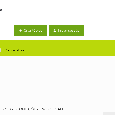
da
Criar tópico
Iniciar sessão
2 anos atrás
TERMOS E CONDIÇÕES
WHOLESALE