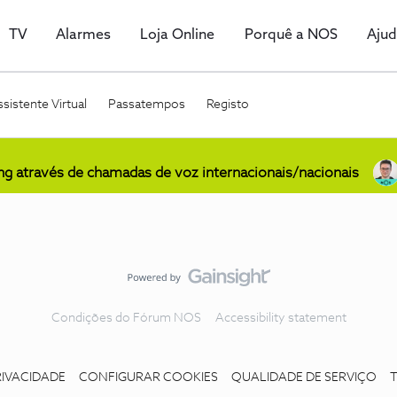
TV
Alarmes
Loja Online
Porquê a NOS
Aju
sistente Virtual
Passatempos
Registo
ing através de chamadas de voz internacionais/nacionais
Condições do Fórum NOS
Accessibility statement
RIVACIDADE
CONFIGURAR COOKIES
QUALIDADE DE SERVIÇO