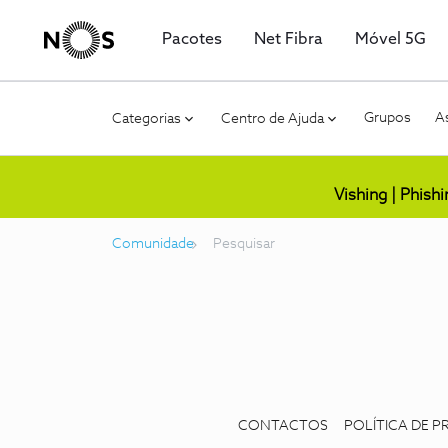
Pacotes
Net Fibra
Móvel 5G
Grupos
As
Categorias
Centro de Ajuda
Vishing | Phish
Comunidade
Pesquisar
CONTACTOS
POLÍTICA DE P