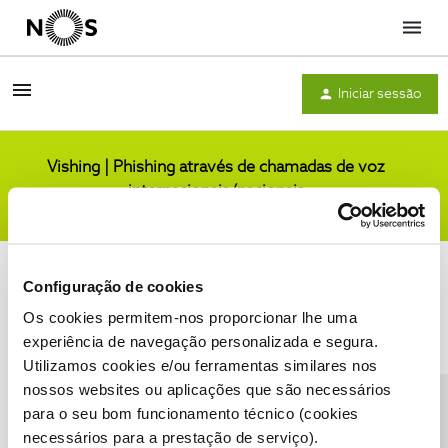
Menu
Iniciar sessão
Vishing | Phishing através de chamadas de voz
internacionais/nacionais
Comunidade
Configuração de cookies
Os cookies permitem-nos proporcionar lhe uma
experiência de navegação personalizada e segura.
Utilizamos cookies e/ou ferramentas similares nos
Condições do Fórum NOS
Accessibility statement
nossos websites ou aplicações que são necessários
para o seu bom funcionamento técnico (cookies
necessários para a prestação de serviço).