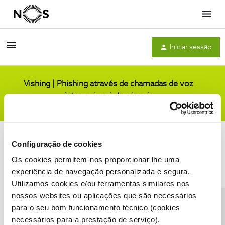
Menu
Iniciar sessão
Vishing | Phishing através de chamadas de voz
internacionais/nacionais
Comunidade
Configuração de cookies
Os cookies permitem-nos proporcionar lhe uma
experiência de navegação personalizada e segura.
Utilizamos cookies e/ou ferramentas similares nos
Condições do Fórum NOS
Accessibility statement
nossos websites ou aplicações que são necessários
para o seu bom funcionamento técnico (cookies
necessários para a prestação de serviço).